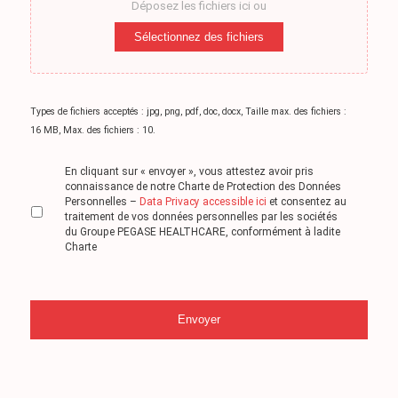
Déposez les fichiers ici ou
Sélectionnez des fichiers
Types de fichiers acceptés : jpg, png, pdf, doc, docx, Taille max. des fichiers :
16 MB, Max. des fichiers : 10.
*
RGPD
En cliquant sur « envoyer », vous attestez avoir pris
connaissance de notre Charte de Protection des Données
Personnelles –
Data Privacy accessible ici
et consentez au
traitement de vos données personnelles par les sociétés
du Groupe PEGASE HEALTHCARE, conformément à ladite
Charte