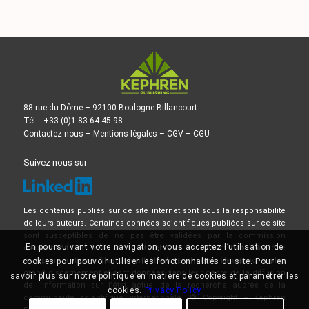
88 rue du Dôme – 92100 Boulogne-Billancourt
Tél. : +33 (0)1 83 64 45 98
Contactez-nous
–
Mentions légales
–
CGV
–
CGU
Suivez nous sur
Les contenus publiés sur ce site internet sont sous la responsabilité
de leurs auteurs. Certaines données scientifiques publiées sur ce site
sont susceptibles de ne pas être validées par la commission
En poursuivant votre navigation, vous acceptez l’utilisation de
d’Autorisation de Mise sur le Marché, et ne doivent donc pas être
mises en pratique. Elles doivent être lues et comprises avec le plus
cookies pour pouvoir utiliser les fonctionnalités du site. Pour en
grand discernement et sont données dans leur cadre de la diffusion
savoir plus sur notre politique en matière de cookies et paramétrer les
de l’information sur l’état actuel de la recherche auprès de la
cookies.
Privacy Policy
communauté scientifique internationale. © Copyright – Kephren