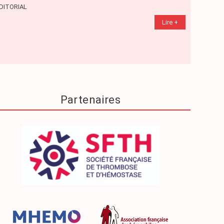
DITORIAL
DOSSIER
Lire +
Partenaires