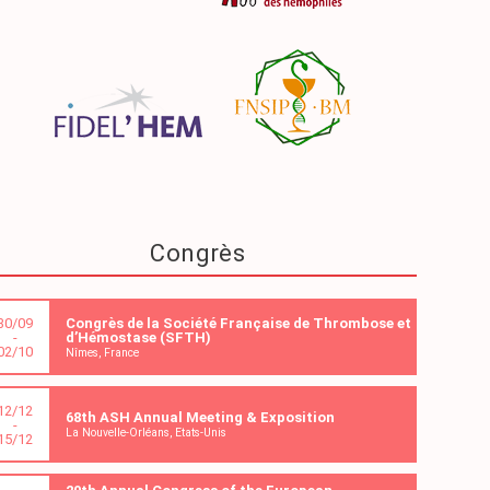
Congrès
30/09
Congrès de la Société Française de Thrombose et
-
d’Hémostase (SFTH)
02/10
Nîmes, France
12/12
68th ASH Annual Meeting & Exposition
-
La Nouvelle-Orléans, Etats-Unis
15/12