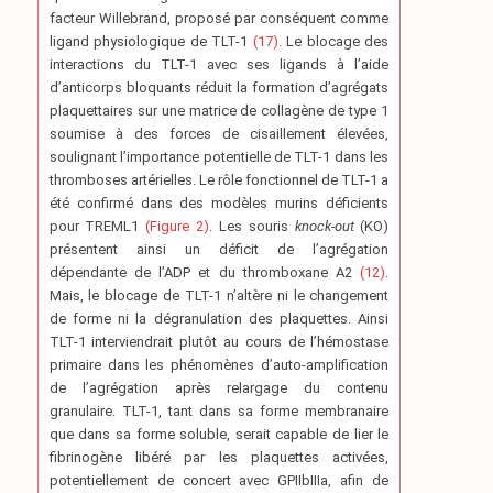
facteur Willebrand, proposé par conséquent comme
ligand physiologique de TLT-1
(17)
. Le blocage des
interactions du TLT-1 avec ses ligands à l’aide
d’anticorps bloquants réduit la formation d’agrégats
plaquettaires sur une matrice de collagène de type 1
soumise à des forces de cisaillement élevées,
soulignant l’importance potentielle de TLT-1 dans les
thromboses artérielles. Le rôle fonctionnel de TLT-1 a
été confirmé dans des modèles murins déficients
pour TREML1
(Figure 2)
. Les souris
knock-out
(KO)
présentent ainsi un déficit de l’agrégation
dépendante de l’ADP et du thromboxane A2
(12)
.
Mais, le blocage de TLT-1 n’altère ni le changement
de forme ni la dégranulation des plaquettes. Ainsi
TLT-1 interviendrait plutôt au cours de l’hémostase
primaire dans les phénomènes d’auto-amplification
de l’agrégation après relargage du contenu
granulaire. TLT-1, tant dans sa forme membranaire
que dans sa forme soluble, serait capable de lier le
fibrinogène libéré par les plaquettes activées,
potentiellement de concert avec GPIIbIIIa, afin de