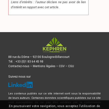
Liens d’intérêts : l’auteur déclare ne pas avoir de lien
d’intérêt en rapport avec cet article.
88 rue du Dôme – 92100 Boulogne-Billancourt
Tél. : +33 (0)1 83 64 45 98
Contactez-nous
–
Mentions légales
–
CGV
–
CGU
Suivez nous sur
Les contenus publiés sur ce site internet sont sous la responsabilité
de leurs auteurs. Certaines données scientifiques publiées sur ce site
sont susceptibles de ne pas être validées par la commission
En poursuivant votre navigation, vous acceptez l’utilisation de
d’Autorisation de Mise sur le Marché, et ne doivent donc pas être