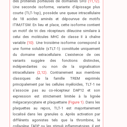
des protéines porteuses de domaines SH3
(11,12)
.
Une seconde isoforme, variante d’épissage plus
courte (TLT-1sp), possède une queue intracellulaire
de 18 acides aminés et dépourvue de motifs
ITIM/ITSM. En lieu et place, cette isoforme contient
un motif de tri des récepteurs dileucine similaire à
celui des molécules MHC de classe II à chaîne
variable
(10)
. Une troisième isoforme correspond à
une forme soluble (sTLT-1) constituée uniquement
du domaine extracellulaire. L’existence de ces
variants suggère des fonctions distinctes,
indépendantes ou non de la signalisation
intracellulaire
(2,12)
. Contrairement aux membres
classiques de la famille TREM exprimés
principalement par les cellules myéloïdes, TLT-1 ne
s’associe pas au co-récepteur DAP12 et son
expression est strictement limitée à la lignée
mégacaryocytaire et plaquettaire
(Figure 1)
. Dans les
plaquettes au repos, TLT-1 est majoritairement
localisé dans les granules α. Après activation par
différents agonistes tels que la thrombine, le
collagène, l’ADP ou les stimuli inflammatoires, il est