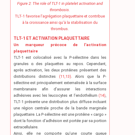
Figure 2: The role of TLT-1 in platelet activation and
thrombosis.
TLT-1 favorise l’agrégation plaquettaire et contribue
à la croissance ainsi qu’à la stabilisation du
thrombus.
TLT-1 ET ACTIVATION PLAQUETTAIRE
Un marqueur précoce de l’activation
plaquettaire
TLT-1 est colocalisé avec la P-sélectine dans les
granules α des plaquettes au repos. Cependant,
après activation, les deux protéines présentent des
distributions distinctes
(11,13)
. Alors que la P-
sélectine est principalement externalisée à la surface
membranaire afin d’assurer les interactions
adhésives avec les leucocytes et l’endothélium
(14)
,
TLT-1 présente une distribution plus diffuse incluant
une région centrale proche de la bande marginale
plaquettaire. La P-sélectine est une protéine « cargo »
dont la fonction d’adhésion est portée par sa portion
extracellulaire.
Ainsi, elle ne comporte qu’une courte queue