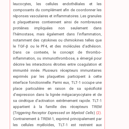
leucocytes, les cellules endothéliales et les
composants du complément afin de coordonner les
réponses vasculaires et inflammatoires. Les granules
α plaquettaires contiennent ainsi de nombreuses
protéines impliquées non seulement dans
l’hémostase, mais également dans l’inflammation,
notamment des cytokines ou chimiokines telles que
le TGF-β ou le PF4, et des molécules d’adhésion.
Dans ce contexte, le concept de thrombo-
inflammation, ou immunothrombose, a émergé pour
décrire les interactions étroites entre coagulation et
immunité innée. Plusieurs récepteurs immunitaires
exprimés par les plaquettes participent à cette
interface fonctionnelle. Parmi eux, TLT-1 occupe une
place particulière en raison de sa spécificité
d’expression dans la lignée mégacaryocytaire et de
sa cinétique d’activation extrêmement rapide. TLT-1
appartient à la famille des récepteurs TREM
(
Triggering Receptor Expressed on Myeloid Cells
)
(2)
.
Contrairement à TREM-1, exprimé principalement par
les cellules myéloïdes, TLT-1 est restreint aux