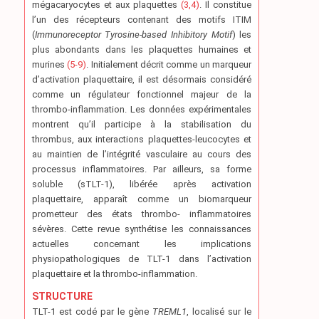
mégacaryocytes et aux plaquettes
(3,4)
. Il constitue
l’un des récepteurs contenant des motifs ITIM
(
Immunoreceptor Tyrosine-based Inhibitory Motif
) les
plus abondants dans les plaquettes humaines et
murines
(5-9)
. Initialement décrit comme un marqueur
d’activation plaquettaire, il est désormais considéré
comme un régulateur fonctionnel majeur de la
thrombo-inflammation. Les données expérimentales
montrent qu’il participe à la stabilisation du
thrombus, aux interactions plaquettes-leucocytes et
au maintien de l’intégrité vasculaire au cours des
processus inflammatoires. Par ailleurs, sa forme
soluble (sTLT-1), libérée après activation
plaquettaire, apparaît comme un biomarqueur
prometteur des états thrombo- inflammatoires
sévères. Cette revue synthétise les connaissances
actuelles concernant les implications
physiopathologiques de TLT-1 dans l’activation
plaquettaire et la thrombo-inflammation.
STRUCTURE
TLT-1 est codé par le gène
TREML1
, localisé sur le