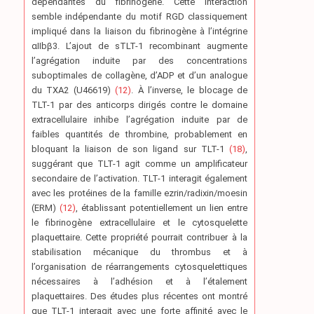
dépendantes du fibrinogène. Cette interaction
semble indépendante du motif RGD classiquement
impliqué dans la liaison du fibrinogène à l’intégrine
αIIbβ3. L’ajout de sTLT-1 recombinant augmente
l’agrégation induite par des concentrations
suboptimales de collagène, d’ADP et d’un analogue
du TXA2 (U46619)
(12)
. À l’inverse, le blocage de
TLT-1 par des anticorps dirigés contre le domaine
extracellulaire inhibe l’agrégation induite par de
faibles quantités de thrombine, probablement en
bloquant la liaison de son ligand sur TLT-1
(18)
,
suggérant que TLT-1 agit comme un amplificateur
secondaire de l’activation. TLT-1 interagit également
avec les protéines de la famille ezrin/radixin/moesin
(ERM)
(12)
, établissant potentiellement un lien entre
le fibrinogène extracellulaire et le cytosquelette
plaquettaire. Cette propriété pourrait contribuer à la
stabilisation mécanique du thrombus et à
l’organisation de réarrangements cytosquelettiques
nécessaires à l’adhésion et à l’étalement
plaquettaires. Des études plus récentes ont montré
que TLT-1 interagit avec une forte affinité avec le