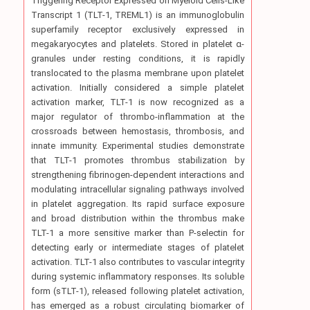
Triggering Receptor Expressed on Myeloid Cells-Like
Transcript 1 (TLT-1, TREML1) is an immunoglobulin
superfamily receptor exclusively expressed in
megakaryocytes and platelets. Stored in platelet α-
granules under resting conditions, it is rapidly
translocated to the plasma membrane upon platelet
activation. Initially considered a simple platelet
activation marker, TLT-1 is now recognized as a
major regulator of thrombo-inflammation at the
crossroads between hemostasis, thrombosis, and
innate immunity. Experimental studies demonstrate
that TLT-1 promotes thrombus stabilization by
strengthening fibrinogen-dependent interactions and
modulating intracellular signaling pathways involved
in platelet aggregation. Its rapid surface exposure
and broad distribution within the thrombus make
TLT-1 a more sensitive marker than P-selectin for
detecting early or intermediate stages of platelet
activation. TLT-1 also contributes to vascular integrity
during systemic inflammatory responses. Its soluble
form (sTLT-1), released following platelet activation,
has emerged as a robust circulating biomarker of