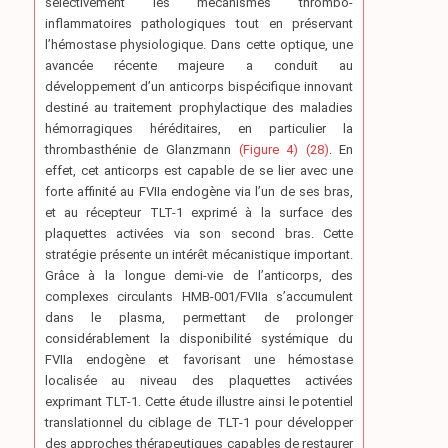
sélectivement les mécanismes thrombo-
inflammatoires pathologiques tout en préservant
l’hémostase physiologique. Dans cette optique, une
avancée récente majeure a conduit au
développement d’un anticorps bispécifique innovant
destiné au traitement prophylactique des maladies
hémorragiques héréditaires, en particulier la
thrombasthénie de Glanzmann
(Figure 4) (28)
. En
effet, cet anticorps est capable de se lier avec une
forte affinité au FVIIa endogène via l’un de ses bras,
et au récepteur TLT-1 exprimé à la surface des
plaquettes activées via son second bras. Cette
stratégie présente un intérêt mécanistique important.
Grâce à la longue demi-vie de l’anticorps, des
complexes circulants HMB-001/FVIIa s’accumulent
dans le plasma, permettant de prolonger
considérablement la disponibilité systémique du
FVIIa endogène et favorisant une hémostase
localisée au niveau des plaquettes activées
exprimant TLT-1. Cette étude illustre ainsi le potentiel
translationnel du ciblage de TLT-1 pour développer
des approches thérapeutiques capables de restaurer