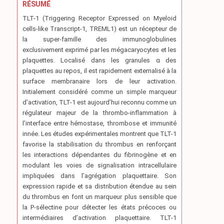
RÉSUMÉ
TLT-1 (Triggering Receptor Expressed on Myeloid
cells-like Transcript-1, TREML1) est un récepteur de
la super-famille des immunoglobulines
exclusivement exprimé par les mégacaryocytes et les
plaquettes. Localisé dans les granules α des
plaquettes au repos, il est rapidement externalisé à la
surface membranaire lors de leur activation.
Initialement considéré comme un simple marqueur
d’activation, TLT-1 est aujourd’hui reconnu comme un
régulateur majeur de la thrombo-inflammation à
l’interface entre hémostase, thrombose et immunité
innée. Les études expérimentales montrent que TLT-1
favorise la stabilisation du thrombus en renforçant
les interactions dépendantes du fibrinogène et en
modulant les voies de signalisation intracellulaire
impliquées dans l’agrégation plaquettaire. Son
expression rapide et sa distribution étendue au sein
du thrombus en font un marqueur plus sensible que
la P-sélectine pour détecter les états précoces ou
intermédiaires d’activation plaquettaire. TLT-1