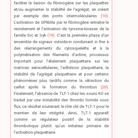
faciliter la liaison du fibrinogène sur les plaquettes
et/ou augmenter la stabilité de l’agrégat, en créant
par exemple des ponts intermoléculaires
(10)
.
L’activation de GPIIbIIIa par le fibrinogène entraîne le
recrutement et l’activation de tyrosine-kinases de la
famille Src et Syk
(19)
. C’est la première phase d’un
ensemble de signaux outside-in conduisant
in fine
à
des réarrangements du cytosquelette et à la
polymérisation des filaments d’actine, processus
important pour l’étalement plaquettaire sur les
matrices extracellulaires, l’adhésion plaquettaire, la
stabilité de l’agrégat plaquettaire et pour certains
phénomènes plus tardifs comme la rétraction du
caillot après la formation du thrombus
(20)
.
Finalement, l’absence de TLT-1 chez les souris KO se
traduit par une instabilité des thrombi formés sous
flux, ce résultat soutenant le rôle clé de TLT-1 pour le
maintien de leur intégrité. Ainsi, TLT-1 apparaît
comme un régulateur positif de la stabilité
thrombotique plutôt qu’un initiateur primaire de
l’activation plaquettaire.