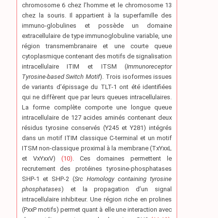
chromosome 6 chez l’homme et le chromosome 13
chez la souris. Il appartient à la superfamille des
immuno-globulines et possède un domaine
extracellulaire de type immunoglobuline variable, une
région transmembranaire et une courte queue
cytoplasmique contenant des motifs de signalisation
intracellulaire ITIM et ITSM (
Immunoreceptor
Tyrosine-based Switch Motif
). Trois isoformes issues
de variants d’épissage du TLT-1 ont été identifiées
qui ne diffèrent que par leurs queues intracellulaires.
La forme complète comporte une longue queue
intracellulaire de 127 acides aminés contenant deux
résidus tyrosine conservés (Y245 et Y281) intégrés
dans un motif ITIM classique C-terminal et un motif
ITSM non-classique proximal à la membrane (TxYxxL
et VxYxxV)
(10)
. Ces domaines permettent le
recrutement des protéines tyrosine-phosphatases
SHP-1 et SHP-2 (
Src Homology containing tyrosine
phosphatases
) et la propagation d’un signal
intracellulaire inhibiteur. Une région riche en prolines
(PxxP motifs) permet quant à elle une interaction avec