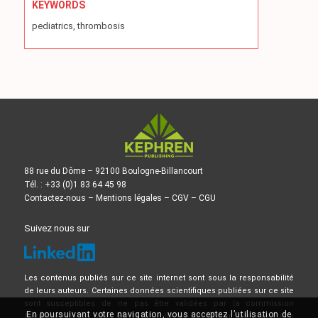
KEYWORDS
pediatrics, thrombosis
88 rue du Dôme – 92100 Boulogne-Billancourt
Tél. : +33 (0)1 83 64 45 98
Contactez-nous
–
Mentions légales
–
CGV
–
CGU
Suivez nous sur
Les contenus publiés sur ce site internet sont sous la responsabilité
de leurs auteurs. Certaines données scientifiques publiées sur ce site
sont susceptibles de ne pas être validées par la commission
En poursuivant votre navigation, vous acceptez l’utilisation de
d’Autorisation de Mise sur le Marché, et ne doivent donc pas être