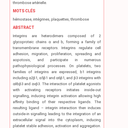
thrombose artérielle.
MOTS CLÉS
hémostase, intégrines, plaquettes, thrombose
ABSTRACT
Integrins are heterodimers composed of 2
glycoproteic chains α and b, forming a family of
transmembrane receptors. Integrins regulate cell
adhesion, migration, proliferation, spreading and
aopotosis, and participate in numerous
pathophysiological processes. On platelets, two
families of integrins are expressed, b1 integrins
including α2β1, α5β1 and α6β1, and β3 integrins with
αIIbβ3 and αvβ3. The interaction of platelet agonists
with activating receptors initiates inside-out
signalling, inducing integrin activation allowing high
affinity binding of their respective ligands. The
resulting ligand – integrin interaction then induces
outside-in signalling leading to the integration of an
extracellular signal into the cytoplasm, inducing
platelet stable adhesion, activation and aggregation.