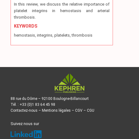
In this review, we discuss the relative importance of
platelet integrins in hemostasis and arterial
thrombosis.
KEYWORDS
hemostasis, integrins, platelets, thrombosis
88 rue du Dôme – 92100 Boulogne-Billancourt
Tél. : +33 (0)1 83 64 45 98
Contactez-nous
–
Mentions légales
–
CGV
–
CGU
Suivez nous sur