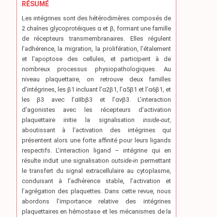
RÉSUMÉ
Les intégrines sont des hétérodimères composés de
2 chaînes glycoprotéiques α et β, formant une famille
de récepteurs transmembranaires. Elles régulent
l’adhérence, la migration, la prolifération, l’étalement
et l’apoptose des cellules, et participent à de
nombreux processus physiopathologiques. Au
niveau plaquettaire, on retrouve deux familles
d’intégrines, les β1 incluant l’α2β1, l’α5β1 et l’α6β1, et
les β3 avec l’αIIbβ3 et l’αvβ3. L’interaction
d’agonistes avec les récepteurs d’activation
plaquettaire initie la signalisation
inside-out
,
aboutissant à l’activation des intégrines qui
présentent alors une forte affinité pour leurs ligands
respectifs. L’interaction ligand – intégrine qui en
résulte induit une signalisation
outside-in
permettant
le transfert du signal extracellulaire au cytoplasme,
conduisant à l’adhérence stable, l’activation et
l’agrégation des plaquettes. Dans cette revue, nous
abordons l’importance relative des intégrines
plaquettaires en hémostase et les mécanismes de la