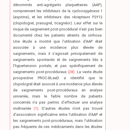
dénommés anti-agrégants plaquettaires (AAP),
comprennent les inhibiteurs de la cyclooxygénase 1
(aspirine), et les inhibiteurs des récepteurs P2Y12
(clopidogrel, prasugrel, ticagrelor). Leur effet sur le
risque de saignement post-procédural n’est pas bien
documenté chez les patients atteints de cirrhose.
Une étude a montré que l’utilisation d’AAP était
associée à une incidence plus élevée de
saignements, mais il s’agissait principalement de
saignements spontanés et de saignements liés à
l’hypertension portale, et pas spécifiquement de
saignements post-procéduraux
(28)
. La vaste étude
prospective PROC-BLeeD a identifié que le
clopidogrel était associé à une incidence plus élevée
de saignements post-procéduraux en analyse
univariée, mais le faible nombre de patients
concernés n’a pas permis d’effectuer une analyse
multivariée
(1)
. D’autres études n’ont pas trouvé
d’association significative entre l’utilisation d’AAP et
les saignements post-procéduraux, mais l’utilisation
peu fréquente de ces médicaments dans les études