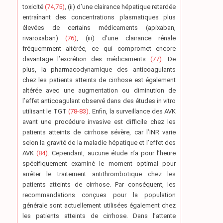
toxicité
(74,75)
, (ii) d’une clairance hépatique retardée
entraînant des concentrations plasmatiques plus
élevées de certains médicaments (apixaban,
rivaroxaban)
(76)
, (iii) d’une clairance rénale
fréquemment altérée, ce qui compromet encore
davantage l’excrétion des médicaments
(77)
. De
plus, la pharmacodynamique des anticoagulants
chez les patients atteints de cirrhose est également
altérée avec une augmentation ou diminution de
l’effet anticoagulant observé dans des études in vitro
utilisant le TGT
(78-83)
. Enfin, la surveillance des AVK
avant une procédure invasive est difficile chez les
patients atteints de cirrhose sévère, car l’INR varie
selon la gravité de la maladie hépatique et l’effet des
AVK
(84)
. Cependant, aucune étude n’a pour l’heure
spécifiquement examiné le moment optimal pour
arrêter le traitement antithrombotique chez les
patients atteints de cirrhose. Par conséquent, les
recommandations conçues pour la population
générale sont actuellement utilisées également chez
les patients atteints de cirrhose. Dans l’attente