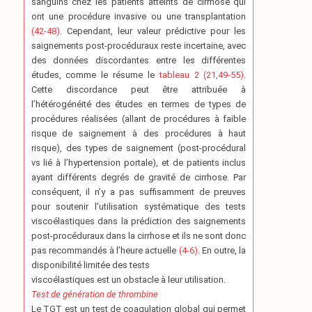
sanguins chez les patients atteints de cirrhose qui
ont une procédure invasive ou une transplantation
(42-48)
. Cependant, leur valeur prédictive pour les
saignements post-procéduraux reste incertaine, avec
des données discordantes entre les différentes
études, comme le résume le
tableau 2 (21,49-55)
.
Cette discordance peut être attribuée à
l’hétérogénéité des études en termes de types de
procédures réalisées (allant de procédures à faible
risque de saignement à des procédures à haut
risque), des types de saignement (post-procédural
vs lié à l’hypertension portale), et de patients inclus
ayant différents degrés de gravité de cirrhose. Par
conséquent, il n’y a pas suffisamment de preuves
pour soutenir l’utilisation systématique des tests
viscoélastiques dans la prédiction des saignements
post-procéduraux dans la cirrhose et ils ne sont donc
pas recommandés à l’heure actuelle
(4-6)
. En outre, la
disponibilité limitée des tests
viscoélastiques est un obstacle à leur utilisation.
Test de génération de thrombine
Le TGT est un test de coagulation global qui permet