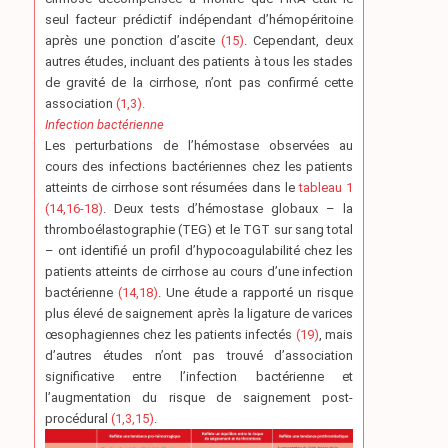
seul facteur prédictif indépendant d’hémopéritoine
après une ponction d’ascite
(15)
. Cependant, deux
autres études, incluant des patients à tous les stades
de gravité de la cirrhose, n’ont pas confirmé cette
association
(1,3).
Infection bactérienne
Les perturbations de l’hémostase observées au
cours des infections bactériennes chez les patients
atteints de cirrhose sont résumées dans le
tableau 1
(14,16-18)
. Deux tests d’hémostase globaux – la
thromboélastographie (TEG) et le TGT sur sang total
– ont identifié un profil d’hypocoagulabilité chez les
patients atteints de cirrhose au cours d’une infection
bactérienne
(14,18)
. Une étude a rapporté un risque
plus élevé de saignement après la ligature de varices
œsophagiennes chez les patients infectés
(19)
, mais
d’autres études n’ont pas trouvé d’association
significative entre l’infection bactérienne et
l’augmentation du risque de saignement post-
procédural
(1,3,15)
.