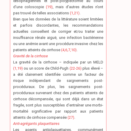
œsophagiennes et post-polypectomie au cours
d’une coloscopie
(19)
, mais d’autres études n’ont
pas trouvé de telles associations
(1,21)
.
Bien que les données de la littérature soient limitées
et parfois discordantes, les recommandations
actuelles conseillent de corriger et/ou traiter une
insuffisance rénale aiguë, une infection bactérienne
ou une anémie avant une procédure invasive chez les
patients atteints de cirrhose
(4,6,7,10)
.
Gravité de la cirrhose
La gravité de la cirrhose – indiquée par un MELD
(1,19)
ou un score de Child-Pugh
(22-26)
plus élevé –
a été clairement identifiée comme un facteur de
risque indépendant de saignements post-
procéduraux. De plus, les saignements post-
procéduraux survenant chez des patients atteints de
cirrhose décompensée, qui sont déjà dans un état
fragile, sont plus susceptibles d’entraîner une morbi-
mortalité significative par rapport aux patients
atteints de cirrhose compensée
(27)
.
Anti-agrégants plaquettaires
Les agents antiplaquettaires, communément