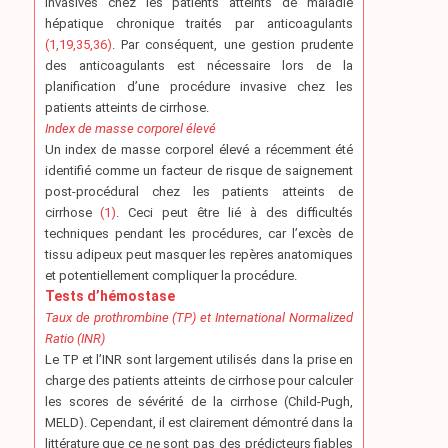
invasives chez les patients atteints de maladie
hépatique chronique traités par anticoagulants
(1,19,35,36)
. Par conséquent, une gestion prudente
des anticoagulants est nécessaire lors de la
planification d’une procédure invasive chez les
patients atteints de cirrhose.
Index de masse corporel élevé
Un index de masse corporel élevé a récemment été
identifié comme un facteur de risque de saignement
post-procédural chez les patients atteints de
cirrhose
(1)
. Ceci peut être lié à des difficultés
techniques pendant les procédures, car l’excès de
tissu adipeux peut masquer les repères anatomiques
et potentiellement compliquer la procédure.
Tests d’hémostase
Taux de prothrombine (TP) et International Normalized
Ratio (INR)
Le TP et l’INR sont largement utilisés dans la prise en
charge des patients atteints de cirrhose pour calculer
les scores de sévérité de la cirrhose (Child-Pugh,
MELD). Cependant, il est clairement démontré dans la
littérature que ce ne sont pas des prédicteurs fiables