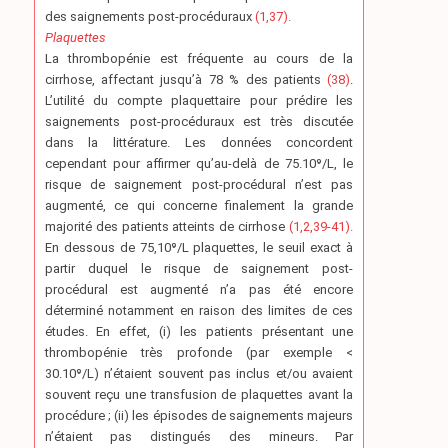
des saignements post-procéduraux
(1,37).
Plaquettes
La thrombopénie est fréquente au cours de la
cirrhose, affectant jusqu’à 78 % des patients
(38)
.
L’utilité du compte plaquettaire pour prédire les
saignements post-procéduraux est très discutée
dans la littérature. Les données concordent
cependant pour affirmer qu’au-delà de 75.10⁹/L, le
risque de saignement post-procédural n’est pas
augmenté, ce qui concerne finalement la grande
majorité des patients atteints de cirrhose
(1,2,39-41).
En dessous de 75,10⁹/L plaquettes, le seuil exact à
partir duquel le risque de saignement post-
procédural est augmenté n’a pas été encore
déterminé notamment en raison des limites de ces
études. En effet, (i) les patients présentant une
thrombopénie très profonde (par exemple <
30.10⁹/L) n’étaient souvent pas inclus et/ou avaient
souvent reçu une transfusion de plaquettes avant la
procédure ; (ii) les épisodes de saignements majeurs
n’étaient pas distingués des mineurs. Par