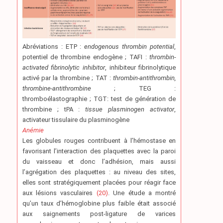
Abréviations : ETP :
endogenous thrombin potential
,
potentiel de thrombine endogène ; TAFI :
thrombin-
activated fibrinolytic inhibitor
, inhibiteur fibrinolytique
activé par la thrombine ; TAT :
thrombin-antithrombin,
thrombine-antithrombine
; TEG :
thromboélastographie ; TGT: test de génération de
thrombine ; tPA :
tissue plasminogen activator
,
activateur tissulaire du plasminogène
Anémie
Les globules rouges contribuent à l’hémostase en
favorisant l’interaction des plaquettes avec la paroi
du vaisseau et donc l’adhésion, mais aussi
l’agrégation des plaquettes : au niveau des sites,
elles sont stratégiquement placées pour réagir face
aux lésions vasculaires
(20)
. Une étude a montré
qu’un taux d’hémoglobine plus faible était associé
aux saignements post-ligature de varices