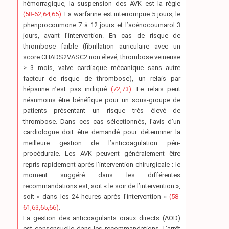
hémorragique, la suspension des AVK est la règle
(58-62,64,65)
. La warfarine est interrompue 5 jours, le
phenprocoumone 7 à 12 jours et l’acénocoumarol 3
jours, avant l’intervention. En cas de risque de
thrombose faible (fibrillation auriculaire avec un
score CHADS2VASC2 non élevé, thrombose veineuse
> 3 mois, valve cardiaque mécanique sans autre
facteur de risque de thrombose), un relais par
héparine n’est pas indiqué
(72,73)
. Le relais peut
néanmoins être bénéfique pour un sous-groupe de
patients présentant un risque très élevé de
thrombose. Dans ces cas sélectionnés, l’avis d’un
cardiologue doit être demandé pour déterminer la
meilleure gestion de l’anticoagulation péri-
procédurale. Les AVK peuvent généralement être
repris rapidement après l’intervention chirurgicale ; le
moment suggéré dans les différentes
recommandations est, soit « le soir de l’intervention »,
soit « dans les 24 heures après l’intervention »
(58-
61,63,65,66)
.
La gestion des anticoagulants oraux directs (AOD)
est consensuelle dans les recommandations. L’arrêt