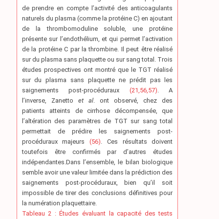
de prendre en compte l’activité des anticoagulants
naturels du plasma (comme la protéine C) en ajoutant
de la thrombomoduline soluble, une protéine
présente sur l’endothélium, et qui permet l’activation
de la protéine C par la thrombine. Il peut être réalisé
sur du plasma sans plaquette ou sur sang total. Trois
études prospectives ont montré que le TGT réalisé
sur du plasma sans plaquette ne prédit pas les
saignements post-procéduraux
(21,56,57)
. A
l’inverse, Zanetto
et al
. ont observé, chez des
patients atteints de cirrhose décompensée, que
l’altération des paramètres de TGT sur sang total
permettait de prédire les saignements post-
procéduraux majeurs
(56)
. Ces résultats doivent
toutefois être confirmés par d’autres études
indépendantes.Dans l’ensemble, le bilan biologique
semble avoir une valeur limitée dans la prédiction des
saignements post-procéduraux, bien qu’il soit
impossible de tirer des conclusions définitives pour
la numération plaquettaire.
Tableau 2 : Études évaluant la capacité des tests