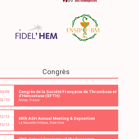
Congrès
30/09
Congrès de la Société Française de Thrombose et
-
d’Hémostase (SFTH)
02/10
Nîmes, France
12/12
68th ASH Annual Meeting & Exposition
-
La Nouvelle-Orléans, Etats-Unis
15/12