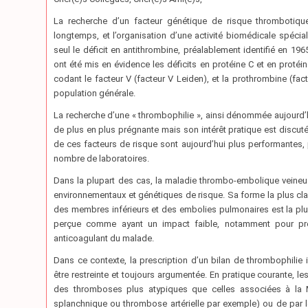
La recherche d’un facteur génétique de risque thrombotiqu
longtemps, et l’organisation d’une activité biomédicale spéci
seul le déficit en antithrombine, préalablement identifié en 196
ont été mis en évidence les déficits en protéine C et en protéi
codant le facteur V (facteur V Leiden), et la prothrombine (fac
population générale.
La recherche d’une « thrombophilie », ainsi dénommée aujourd’
de plus en plus prégnante mais son intérêt pratique est discut
de ces facteurs de risque sont aujourd’hui plus performantes, 
nombre de laboratoires.
Dans la plupart des cas, la maladie thrombo-embolique veineus
environnementaux et génétiques de risque. Sa forme la plus cl
des membres inférieurs et des embolies pulmonaires est la plu
perçue comme ayant un impact faible, notamment pour prédi
anticoagulant du malade.
Dans ce contexte, la prescription d’un bilan de thrombophilie 
être restreinte et toujours argumentée. En pratique courante, l
des thromboses plus atypiques que celles associées à la MT
splanchnique ou thrombose artérielle par exemple) ou de par le