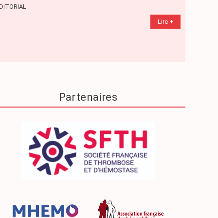
DITORIAL
DOSSIER
Lire +
Partenaires