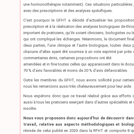
une hormonothérapie notamment). Ces situations particulières 
avec des prescriptions et des analyses spécifiques.
C’est pourquoi le GFHT a décidé d’actualiser les proposition
prescription et à la réalisation des analyses biologiques de thr
important de praticiens, qu’ils soient cliniciens, biologistes ou
qui ont compliqué les échanges. Néanmoins, le document final 
deux parties, l’une clinique et l’autre biologique, toutes deu
chacune d’elles ayant été soumise à un vote exprimé par prè
commentaires émis, certaines propositions ont été
amendées et in fine toutes celles qui apparaissent dans le docu
70 % d’avis favorables et moins de 20 % d’avis défavorables.
Outre les membres du GFHT, nous avons sollicité pour certaines
nous les remercions aussi très chaleureusement pour leur aide.
Nous espérons donc que ce travail réalisé grâce aux efforts
aussi à tous les praticiens exerçant dans d’autres spécialités e
insolite.
Nous vous proposons donc aujourd’hui de découvrir dans
travail, relative aux aspects méthodologiques et biolog
révisée de celui publié en 2020 dans la RFHT et comporte 8 q