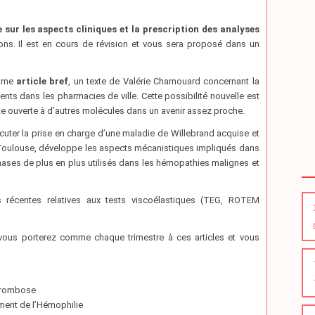
e sur les aspects cliniques et la prescription des analyses
s. Il est en cours de révision et vous sera proposé dans un
omme
article bref
, un texte de Valérie Chamouard concernant la
ts dans les pharmacies de ville. Cette possibilité nouvelle est
ute ouverte à d’autres molécules dans un avenir assez proche.
uter la prise en charge d’une maladie de Willebrand acquise et
 à Toulouse, développe les aspects mécanistiques impliqués dans
kinases de plus en plus utilisés dans les hémopathies malignes et
 récentes relatives aux tests viscoélastiques (TEG, ROTEM
 vous porterez comme chaque trimestre à ces articles et vous
hrombose
ment de l’Hémophilie