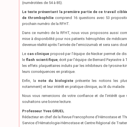
(numérotées de 54 à 85).
Le texte présentant la première partie de ce travail ciblé
de thrombophilie
comprend 16 questions avec 53 proposition
prochain numéro de la RFHT.
Dans ce numéro de la RFHT, nous vous proposons aussi c
mise à disponibilité pour nos patients hémophiles de médicamen
devenue réalité après l’arrivée de l’emicizumab et sera sans do
Le
cas clinique
proposé par l’équipe de Necker permet de disc
le
flash scientifique
, écrit par l’équipe de Bernard Payrastre
les effets plaquettaires induits par les inhibiteurs de tyrosine-
leurs conséquences en pratique.
Enfin, la
note du biologiste
présente les notions les plus
notamment) et leur intérêt en pratique clinique, au lit du malade.
Nous vous remercions de votre confiance et de l’intérêt que
souhaitons une bonne lecture.
Professeur Yves GRUEL
Rédacteur en chef de la Revue Francophone d’Hémostase et T
Service d’Hématologie-Hémostase et Centre Régional de Traite