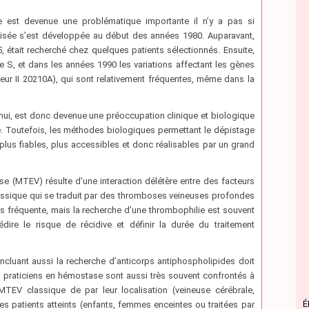
e est devenue une problématique importante il n’y a pas si
alisée s’est développée au début des années 1980. Auparavant,
5, était recherché chez quelques patients sélectionnés. Ensuite,
ne S, et dans les années 1990 les variations affectant les gènes
teur II 20210A), qui sont relativement fréquentes, même dans la
hui, est donc devenue une préoccupation clinique et biologique
é. Toutefois, les méthodes biologiques permettant le dépistage
plus fiables, plus accessibles et donc réalisables par un grand
e (MTEV) résulte d’une interaction délétère entre des facteurs
assique qui se traduit par des thromboses veineuses profondes
s fréquente, mais la recherche d’une thrombophilie est souvent
re le risque de récidive et définir la durée du traitement
incluant aussi la recherche d’anticorps antiphospholipides doit
es praticiens en hémostase sont aussi très souvent confrontés à
EV classique de par leur localisation (veineuse cérébrale,
É
s patients atteints (enfants, femmes enceintes ou traitées par