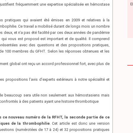
E
justifient fréquemment une expertise spécialisée en hémostase
s pratiques qui avaient été émises en 2009 et relatives à la
ombophilie. Ce travail a mobilisé durant de longs mois un nombre
 les deux, et n’a pas été facilité par ces deux années de pandémie
qui vous est proposé est important et de qualité. Il comprend
x présentées avec des questions et des propositions pratiques,
s de 100 membres du GFHT. Selon les réponses obtenues et les
ment global ont reçu un accord professionnel fort, avec plus de
 propositions l’avis d’experts extérieurs à notre spécialité et
 de beaucoup sera utile non seulement aux hémostasiens mais
t confrontés à des patients ayant une histoire thrombotique
 ce nouveau numéro de la RFHT, la seconde partie de ce
iques de la thrombophilie
. Cet article est donc une version
uestions (numérotées de 17 à 24) et 32 propositions pratiques