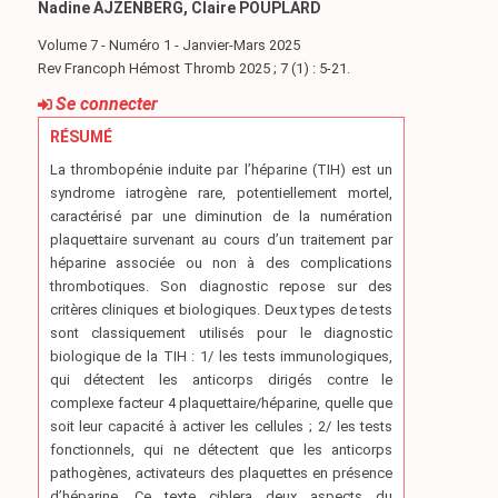
Nadine AJZENBERG, Claire POUPLARD
Volume 7 - Numéro 1 - Janvier-Mars 2025
Rev Francoph Hémost Thromb 2025 ; 7 (1) : 5-21.
Se connecter
RÉSUMÉ
La thrombopénie induite par l’héparine (TIH) est un
syndrome iatrogène rare, potentiellement mortel,
caractérisé par une diminution de la numération
plaquettaire survenant au cours d’un traitement par
héparine associée ou non à des complications
thrombotiques. Son diagnostic repose sur des
critères cliniques et biologiques. Deux types de tests
sont classiquement utilisés pour le diagnostic
biologique de la TIH : 1/ les tests immunologiques,
qui détectent les anticorps dirigés contre le
complexe facteur 4 plaquettaire/héparine, quelle que
soit leur capacité à activer les cellules ; 2/ les tests
fonctionnels, qui ne détectent que les anticorps
pathogènes, activateurs des plaquettes en présence
d’héparine. Ce texte ciblera deux aspects du