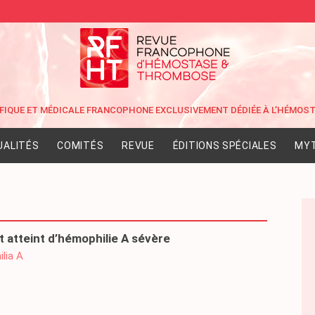
UALITÉS
COMITÉS
REVUE
ÉDITIONS SPÉCIALES
MYT
t atteint d’hémophilie A sévère
lia A