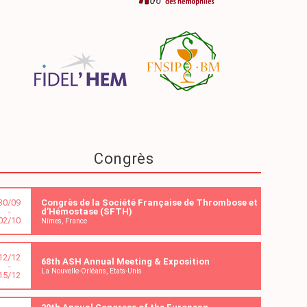
Congrès
30/09
Congrès de la Société Française de Thrombose et
-
d’Hémostase (SFTH)
02/10
Nîmes, France
12/12
68th ASH Annual Meeting & Exposition
-
La Nouvelle-Orléans, Etats-Unis
15/12