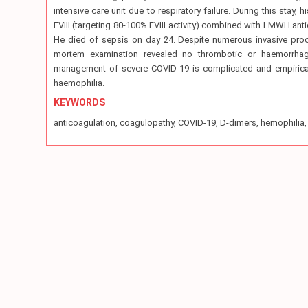
intensive care unit due to respiratory failure. During this stay
FVIII (targeting 80-100% FVIII activity) combined with LMWH antic
He died of sepsis on day 24. Despite numerous invasive pro
mortem examination revealed no thrombotic or haemorrhagic 
management of severe COVID-19 is complicated and empirical 
haemophilia.
KEYWORDS
anticoagulation, coagulopathy, COVID-19, D-dimers, hemophilia,