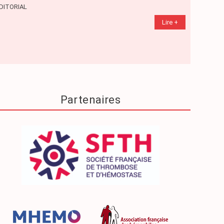
DITORIAL
DOSSIER
Lire +
Partenaires