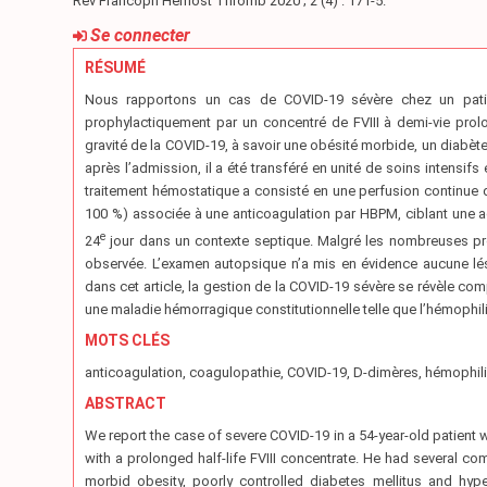
Rev Francoph Hémost Thromb 2020 ; 2 (4) : 171-5.
Se connecter
RÉSUMÉ
Nous rapportons un cas de COVID-19 sévère chez un patien
prophylactiquement par un concentré de FVIII à demi-vie prolo
gravité de la COVID-19, à savoir une obésité morbide, un diabète
après l’admission, il a été transféré en unité de soins intensifs
traitement hémostatique a consisté en une perfusion continue de 
100 %) associée à une anticoagulation par HBPM, ciblant une acti
e
24
jour dans un contexte septique. Malgré les nombreuses pr
observée. L’examen autopsique n’a mis en évidence aucune lé
dans cet article, la gestion de la COVID-19 sévère se révèle co
une maladie hémorragique constitutionnelle telle que l’hémophili
MOTS CLÉS
anticoagulation, coagulopathie, COVID-19, D-dimères, hémophilie
ABSTRACT
We report the case of severe COVID-19 in a 54-year-old patient 
with a prolonged half-life FVIII concentrate. He had several com
morbid obesity, poorly controlled diabetes mellitus and hype