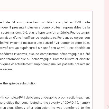
t de 54 ans présentant un déficit complet en FVIII traité
ngée. Il présentait plusieurs comorbidités responsables de la
 sucré mal contrôlé, et une hypertension artérielle. Peu de temps
 en raison d’une insuffisance respiratoire. Pendant ce séjour, son
FVIII (visant à maintenir une activité FVIII comprise entre 80 et
vité anti-Xa supérieure à 0,5 unité anti-Xa/ml. Il est décédé au
océdures invasives, aucune complication hémorragique n’a été
sion thrombotique ou hémorragique. Comme illustré et discuté
mpliquée et actuellement empirique parmi les patients présentant
e sévère.
, thérapie de substitution
with complete FVIII deficiency undergoing prophylactic treatment
orbidities that contri-buted to the severity of COVID-19, namely
É
rten-sion. Shortly after admission, he was transferred to the