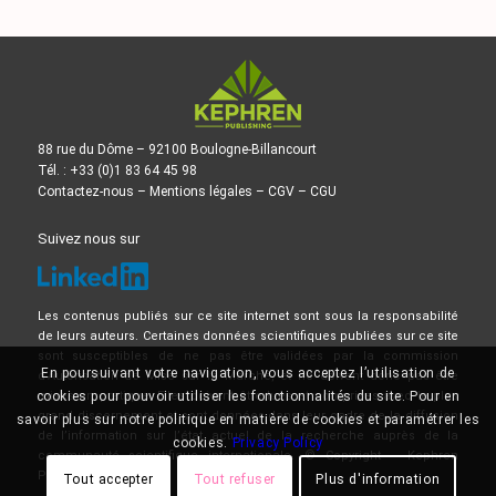
88 rue du Dôme – 92100 Boulogne-Billancourt
Tél. : +33 (0)1 83 64 45 98
Contactez-nous
–
Mentions légales
–
CGV
–
CGU
Suivez nous sur
Les contenus publiés sur ce site internet sont sous la responsabilité
de leurs auteurs. Certaines données scientifiques publiées sur ce site
sont susceptibles de ne pas être validées par la commission
En poursuivant votre navigation, vous acceptez l’utilisation de
d’Autorisation de Mise sur le Marché, et ne doivent donc pas être
mises en pratique. Elles doivent être lues et comprises avec le plus
cookies pour pouvoir utiliser les fonctionnalités du site. Pour en
grand discernement et sont données dans leur cadre de la diffusion
savoir plus sur notre politique en matière de cookies et paramétrer les
de l’information sur l’état actuel de la recherche auprès de la
cookies.
Privacy Policy
communauté scientifique internationale. © Copyright – Kephren
Publishing
Tout accepter
Tout refuser
Plus d'information