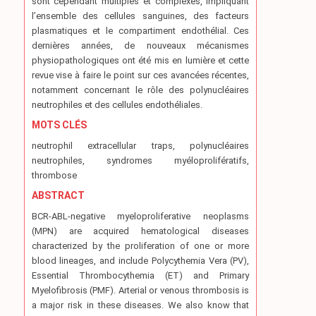
sont cependant multiples et complexes, impliquant
l’ensemble des cellules sanguines, des facteurs
plasmatiques et le compartiment endothélial. Ces
dernières années, de nouveaux mécanismes
physiopathologiques ont été mis en lumière et cette
revue vise à faire le point sur ces avancées récentes,
notamment concernant le rôle des polynucléaires
neutrophiles et des cellules endothéliales.
MOTS CLÉS
neutrophil extracellular traps, polynucléaires
neutrophiles, syndromes myéloprolifératifs,
thrombose
ABSTRACT
BCR-ABL-negative myeloproliferative neoplasms
(MPN) are acquired hematological diseases
characterized by the proliferation of one or more
blood lineages, and include Polycythemia Vera (PV),
Essential Thrombocythemia (ET) and Primary
Myelofibrosis (PMF). Arterial or venous thrombosis is
a major risk in these diseases. We also know that