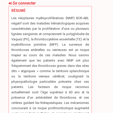
Se connecter
RÉSUMÉ
Les néoplasies myéloprolifératives (NMP) BCR-ABL
négatif sont des maladies hématologiques acquises
caractérisées par la prolifération d’une ou plusieurs
lignées sanguines et comprennent la polyglobulie de
Vaquez (PV), la thrombocytémie essentielle (TE) et la
myélofibrose primitive (MFP). La survenue de
thromboses artérielles ou veineuses est un risque
majeur au cours de ces maladies. Nous savons
également que les patients avec NMP ont plus
fréquemment des thromboses graves dans des sites
dits « atypiques » comme le territoire splanchnique
ou le territoire veineux cérébral, soulignant la
physiopathologie particulière présente chez ces
patients. Les facteurs de risque reconnus
actuellement sont l’âge supérieur à 60 ans et la
présence d’un antécédent de thrombose, et ces
critères guident les thérapeutiques. Les mécanismes
concourant à ce risque prothrombotique augmenté