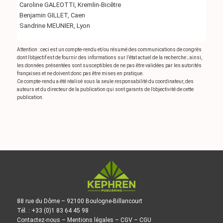
Caroline GALEOTTI, Kremlin-Bicêtre
Benjamin GILLET, Caen
Sandrine MEUNIER, Lyon
Attention : ceci est un compte-rendu et/ou résumé des communications de congrès
dont l’objectif est de fournir des informations sur l’état actuel de la recherche ; ainsi,
les données présentées sont susceptibles de ne pas être validées par les autorités
françaises et ne doivent donc pas être mises en pratique.
Ce compte-rendu a été réalisé sous la seule responsabilité du coordinateur, des
auteurs et du directeur de la publication qui sont garants de l’objectivité de cette
publication.
88 rue du Dôme – 92100 Boulogne-Billancourt
Tél. : +33 (0)1 83 64 45 98
Contactez-nous
–
Mentions légales
–
CGV
–
CGU