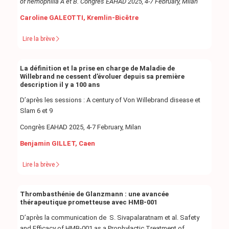
of hemophilia A et B. Congrès EAHAD 2025, 4-7 February, Milan
Caroline GALEOTTI, Kremlin-Bicêtre
Lire la brève
La définition et la prise en charge de Maladie de
Willebrand ne cessent d’évoluer depuis sa première
description il y a 100 ans
D’après les sessions : A century of Von Willebrand disease et
Slam 6 et 9
Congrès EAHAD 2025, 4-7 February, Milan
Benjamin GILLET, Caen
Lire la brève
Thrombasthénie de Glanzmann : une avancée
thérapeutique prometteuse avec HMB-001
D’après la communication de S. Sivapalaratnam et al. Safety
and Efficacy of HMB-001 as a Prophylactic Treatment of