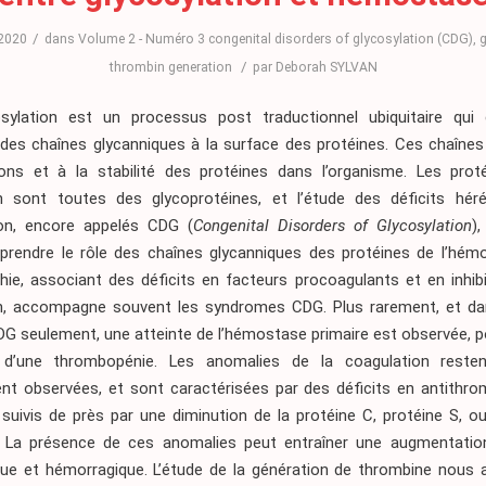
/
 2020
dans
Volume 2 - Numéro 3
congenital disorders of glycosylation (CDG)
,
g
/
thrombin generation
par
Deborah SYLVAN
sylation est un processus post traductionnel ubiquitaire qui
des chaînes glycanniques à la surface des protéines. Ces chaînes 
ons et à la stabilité des protéines dans l’organisme. Les prot
n sont toutes des glycoprotéines, et l’étude des déficits héré
ion, encore appelés CDG (
Congenital Disorders of Glycosylation
)
rendre le rôle des chaînes glycanniques des protéines de l’hém
hie, associant des déficits en facteurs procoagulants et en inhibi
n, accompagne souvent les syndromes CDG. Plus rarement, et da
DG seulement, une atteinte de l’hémostase primaire est observée, p
e d’une thrombopénie. Les anomalies de la coagulation reste
t observées, et sont caractérisées par des déficits en antithro
 suivis de près par une diminution de la protéine C, protéine S, 
. La présence de ces anomalies peut entraîner une augmentatio
ue et hémorragique. L’étude de la génération de thrombine nous 