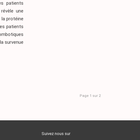
s patients
révèle une
 la protéine
les patients
ombotiques
 la survenue
Page 1 sur 2
Suivez nous sur