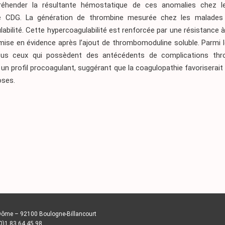
réhender la résultante hémostatique de ces anomalies chez le
de CDG. La génération de thrombine mesurée chez les malades 
abilité. Cette hypercoagulabilité est renforcée par une résistance à
mise en évidence après l’ajout de thrombomoduline soluble. Parmi 
tous ceux qui possèdent des antécédents de complications thr
un profil procoagulant, suggérant que la coagulopathie favoriserait
ses.
Dôme – 92100 Boulogne-Billancourt
(0)1 83 64 45 98