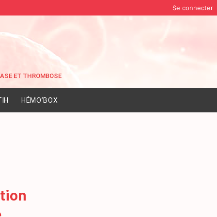
Se connecter
IH
HÉMO’BOX
tion
e