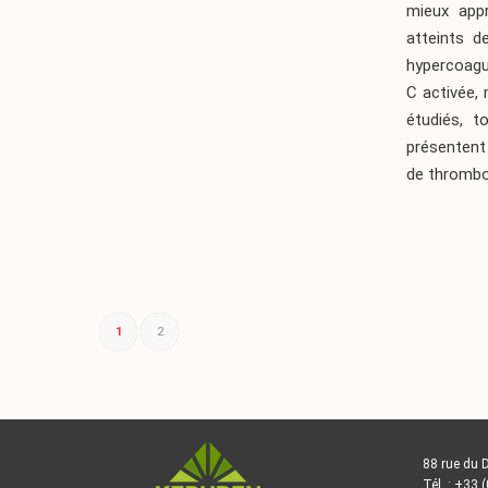
mieux app
atteints 
hypercoagul
C activée, 
étudiés, 
présentent 
de thrombo
1
2
88 rue du 
Tél. : +33 