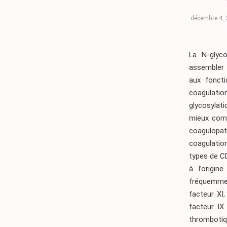
décembre 4,
La N-glyco
assembler 
aux foncti
coagulatio
glycosylat
mieux comp
coagulopat
coagulatio
types de C
à l’origin
fréquemmen
facteur XI,
facteur IX
thrombotiq