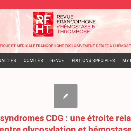
UALITÉS
COMITÉS
REVUE
ÉDITIONS SPÉCIALES
MYT
 syndromes CDG : une étroite rela
entre glycosylation et hémostas