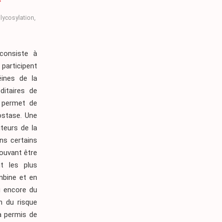
lycosylation
,
 consiste à
participent
éines de la
ditaires de
, permet de
ostase. Une
teurs de la
ns certains
ouvant être
nt les plus
mbine et en
ou encore du
n du risque
a permis de