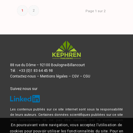
1
2
Page 1 sur 2
88 rue du Dôme – 92100 Boulogne-Billancourt
Tél. : +33 (0)1 83 64 45 98
Contactez-nous
–
Mentions légales
–
CGV
–
CGU
Suivez nous sur
Les contenus publiés sur ce site internet sont sous la responsabilité
de leurs auteurs. Certaines données scientifiques publiées sur ce site
sont susceptibles de ne pas être validées par la commission
En poursuivant votre navigation, vous acceptez l’utilisation de
d’Autorisation de Mise sur le Marché, et ne doivent donc pas être
mises en pratique. Elles doivent être lues et comprises avec le plus
cookies pour pouvoir utiliser les fonctionnalités du site. Pour en