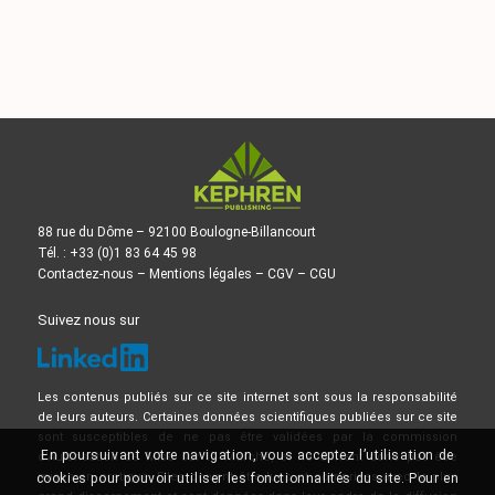
88 rue du Dôme – 92100 Boulogne-Billancourt
Tél. : +33 (0)1 83 64 45 98
Contactez-nous
–
Mentions légales
–
CGV
–
CGU
Suivez nous sur
Les contenus publiés sur ce site internet sont sous la responsabilité
de leurs auteurs. Certaines données scientifiques publiées sur ce site
sont susceptibles de ne pas être validées par la commission
En poursuivant votre navigation, vous acceptez l’utilisation de
d’Autorisation de Mise sur le Marché, et ne doivent donc pas être
mises en pratique. Elles doivent être lues et comprises avec le plus
cookies pour pouvoir utiliser les fonctionnalités du site. Pour en