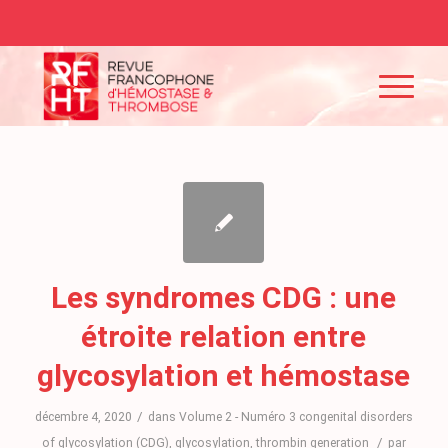
Les syndromes CDG : une
étroite relation entre
glycosylation et hémostase
/
décembre 4, 2020
dans
Volume 2 - Numéro 3
congenital disorders
/
of glycosylation (CDG)
,
glycosylation
,
thrombin generation
par