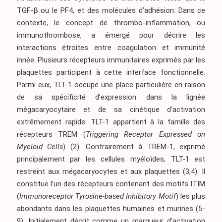
TGF-β ou le PF4, et des molécules d’adhésion. Dans ce
contexte, le concept de thrombo-inflammation, ou
immunothrombose, a émergé pour décrire les
interactions étroites entre coagulation et immunité
innée. Plusieurs récepteurs immunitaires exprimés par les
plaquettes participent à cette interface fonctionnelle.
Parmi eux, TLT-1 occupe une place particulière en raison
de sa spécificité d’expression dans la lignée
mégacaryocytaire et de sa cinétique d’activation
extrêmement rapide. TLT-1 appartient à la famille des
récepteurs TREM (
Triggering Receptor Expressed on
Myeloid Cells
)
(2)
. Contrairement à TREM-1, exprimé
principalement par les cellules myéloïdes, TLT-1 est
restreint aux mégacaryocytes et aux plaquettes
(3,4)
. Il
constitue l’un des récepteurs contenant des motifs ITIM
(
Immunoreceptor Tyrosine-based Inhibitory Motif
) les plus
abondants dans les plaquettes humaines et murines
(5-
9)
. Initialement décrit comme un marqueur d’activation