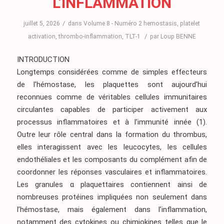
L’INFLAMMATION
/
juillet 5, 2026
dans
Volume 8 - Numéro 2
hemostasis
,
platelet
/
activation
,
thrombo-inflammation
,
TLT-1
par
Loup BENNE
INTRODUCTION
Longtemps considérées comme de simples effecteurs
de l’hémostase, les plaquettes sont aujourd’hui
reconnues comme de véritables cellules immunitaires
circulantes capables de participer activement aux
processus inflammatoires et à l’immunité innée
(1)
.
Outre leur rôle central dans la formation du thrombus,
elles interagissent avec les leucocytes, les cellules
endothéliales et les composants du complément afin de
coordonner les réponses vasculaires et inflammatoires.
Les granules α plaquettaires contiennent ainsi de
nombreuses protéines impliquées non seulement dans
l’hémostase, mais également dans l’inflammation,
notamment des cytokines ou chimiokines telles que le