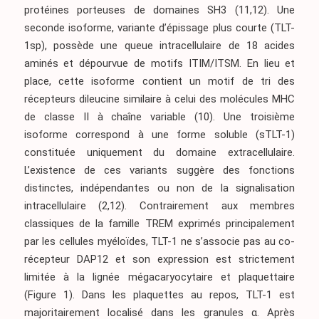
protéines porteuses de domaines SH3
(11,12)
. Une
seconde isoforme, variante d’épissage plus courte (TLT-
1sp), possède une queue intracellulaire de 18 acides
aminés et dépourvue de motifs ITIM/ITSM. En lieu et
place, cette isoforme contient un motif de tri des
récepteurs dileucine similaire à celui des molécules MHC
de classe II à chaîne variable
(10)
. Une troisième
isoforme correspond à une forme soluble (sTLT-1)
constituée uniquement du domaine extracellulaire.
L’existence de ces variants suggère des fonctions
distinctes, indépendantes ou non de la signalisation
intracellulaire
(2,12)
. Contrairement aux membres
classiques de la famille TREM exprimés principalement
par les cellules myéloïdes, TLT-1 ne s’associe pas au co-
récepteur DAP12 et son expression est strictement
limitée à la lignée mégacaryocytaire et plaquettaire
(Figure 1)
. Dans les plaquettes au repos, TLT-1 est
majoritairement localisé dans les granules α. Après