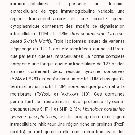
immuno-globulines et possède un domaine
extracellulaire de type immunoglobuline variable, une
région transmembranaire et une courte queue
cytoplasmique contenant des motifs de signalisation
intracellulaire ITIM et ITSM (
Immunoreceptor Tyrosine-
based Switch Motif
). Trois isoformes issues de variants
d’épissage du TLT-1 ont été identifiées qui ne diffèrent
que par leurs queues intracellulaires. La forme complète
comporte une longue queue intracellulaire de 127 acides
aminés contenant deux résidus tyrosine conservés
(Y245 et Y281) intégrés dans un motif ITIM classique C-
terminal et un motif ITSM non-classique proximal à la
membrane (TxYxxL et VxYxxV)
(10)
. Ces domaines
permettent le recrutement des protéines tyrosine-
phosphatases SHP-1 et SHP-2 (
Src Homology containing
tyrosine phosphatases
) et la propagation d’un signal
intracellulaire inhibiteur. Une région riche en prolines (PxxP
motifs) permet quant à elle une interaction avec des