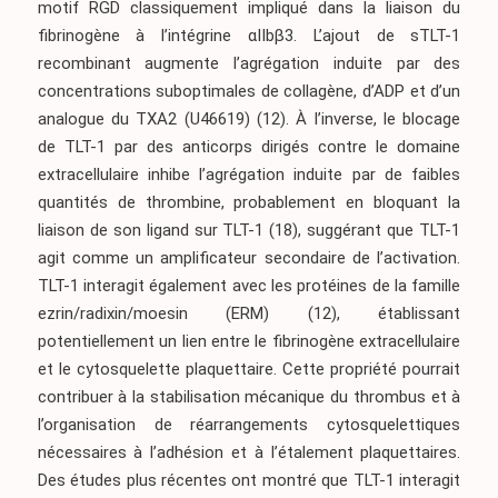
motif RGD classiquement impliqué dans la liaison du
fibrinogène à l’intégrine αIIbβ3. L’ajout de sTLT-1
recombinant augmente l’agrégation induite par des
concentrations suboptimales de collagène, d’ADP et d’un
analogue du TXA2 (U46619)
(12)
. À l’inverse, le blocage
de TLT-1 par des anticorps dirigés contre le domaine
extracellulaire inhibe l’agrégation induite par de faibles
quantités de thrombine, probablement en bloquant la
liaison de son ligand sur TLT-1
(18)
, suggérant que TLT-1
agit comme un amplificateur secondaire de l’activation.
TLT-1 interagit également avec les protéines de la famille
ezrin/radixin/moesin (ERM)
(12)
, établissant
potentiellement un lien entre le fibrinogène extracellulaire
et le cytosquelette plaquettaire. Cette propriété pourrait
contribuer à la stabilisation mécanique du thrombus et à
l’organisation de réarrangements cytosquelettiques
nécessaires à l’adhésion et à l’étalement plaquettaires.
Des études plus récentes ont montré que TLT-1 interagit