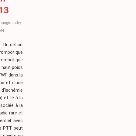
13
roangiopathy
,
AN
 Un déficit
rombotique
hrombotique
 haut poids
VWF dans la
que et d’une
’ischémie
 et lié à la
sociée à la
die rare et
entiel avec
de PTT peut
it sévère en