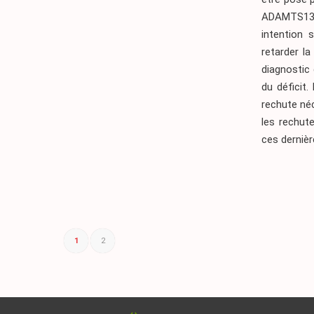
ADAMTS13.
intention 
retarder l
diagnostic
du déficit
rechute néc
les rechut
ces derniè
1
2