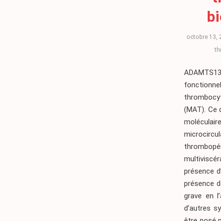
b
octobre 13, 
th
ADAMTS13 e
fonctionn
thrombocyt
(MAT). Ce 
moléculair
microcircul
thrombop
multiviscér
présence d
présence d
grave en l
d’autres s
être posé p