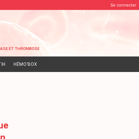
Se connecter
IH
HÉMO’BOX
ue
on