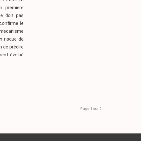
n première
ne doit pas
confirme le
e mécanisme
n risque de
n de prédire
ment évolué
Page 1 sur 2