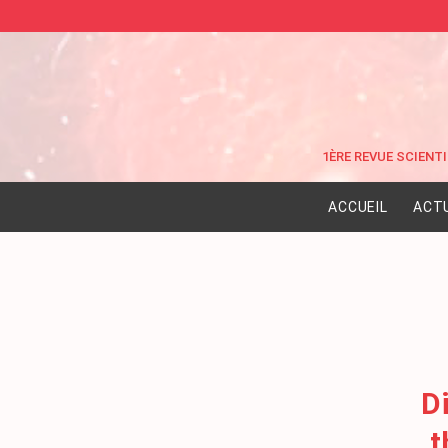
ACCUEIL
ACT
D
t