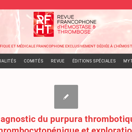
UALITÉS
COMITÉS
REVUE
ÉDITIONS SPÉCIALES
MYT
iagnostic du purpura thrombotiq
hrombocytopénique et explorati