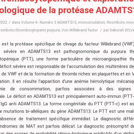
iologique de la protéase ADAMTS
/
2022
dans
Volume 4 - Numéro 3
ADAMTS13
,
microcirculation
,
thrombotic mic
/
rombotic thrombocytopenic purpura
,
Von Willebrand factor
par
Deborah SYLV
st la protéase spécifique de clivage du facteur Willebrand (VWF).
el sévère en ADAMTS13 est pathognomonique du purpura th
opénique (PTT), une forme particulière de microangiopathie t
déficit sévère est responsable de l’accumulation des multimères de
e de VWF et de la formation de thrombi riches en plaquettes et en 
ation. Il en résulte l’apparition d’une anémie hémolytique mécani
énie de consommation, parfois associées à des signes d
ale. Le déficit en ADAMTS13 est principalement auto-immun (PTT-i)
’IgG anti ADAMTS13. La forme congénitale du PTT (PTT-c) est as
e mutations bi-alléliques du gène ADAMTS13. Le PTT est une mala
’absence de traitement spécifique immédiat. Le diagnostic différ
yndromes de MAT est parfois délicat. Le diagnostic présomptif 
ar des scores de probabilité clinico-biologique prédictifs d’un défic