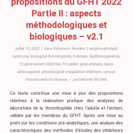
propositions du GFHT 2022
Partie II : aspects
méthodologiques et
biologiques – v2.1
/
juillet 13, 2022
dans
Volume 4 - Numéro 2
antiphospholipid
syndrome
,
biological thrombophilia
,
D-dimers
,
dysfibrinogenemia
,
F2 gene variant G20210A
,
FV Leiden
,
gene analysis
,
lupus
anticoagulant
,
physiological coagulation inhibitors
,
venous
/
thromboembolic disease
par
Deborah SYLVAN
Ce texte constitue une mise à jour des propositions
relatives à la réalisation pratique des analyses de
laboratoire de la thrombophilie chez l’adulte et l’enfant,
validée par les membres du GFHT. Après une mise au
point sur les conditions pré-analytiques, une analyse des
caractéristiques des méthodes d’études des inhibiteurs