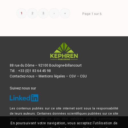
1
2
3
›
»
Page 1 sur 6
88 rue du Dôme – 92100 Boulogne-Billancourt
Tél. : +33 (0)1 83 64 45 98
Contactez-nous
–
Mentions légales
–
CGV
–
CGU
Suivez nous sur
Les contenus publiés sur ce site internet sont sous la responsabilité
de leurs auteurs. Certaines données scientifiques publiées sur ce site
sont susceptibles de ne pas être validées par la commission
En poursuivant votre navigation, vous acceptez l’utilisation de
d’Autorisation de Mise sur le Marché, et ne doivent donc pas être