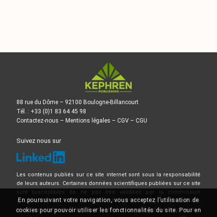
88 rue du Dôme – 92100 Boulogne-Billancourt
Tél. : +33 (0)1 83 64 45 98
Contactez-nous
–
Mentions légales
–
CGV
–
CGU
Suivez nous sur
Les contenus publiés sur ce site internet sont sous la responsabilité
de leurs auteurs. Certaines données scientifiques publiées sur ce site
sont susceptibles de ne pas être validées par la commission
En poursuivant votre navigation, vous acceptez l’utilisation de
d’Autorisation de Mise sur le Marché, et ne doivent donc pas être
mises en pratique. Elles doivent être lues et comprises avec le plus
cookies pour pouvoir utiliser les fonctionnalités du site. Pour en