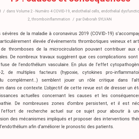
/
1
dans
Volume 2 - Numéro 4
COVID-19
,
endothelial cells
,
endothelial dysfuncti
/
2
,
thromboinflammation
par
Deborah SYLVAN
 sévères de la maladie à coronavirus 2019 (COVID-19) s’accompa
particulièrement élevée d’événements thrombotiques veineux et arté
de thromboses de la microcirculation pouvant contribuer aux d
rales. De nombreux travaux suggèrent que ces complications sont 
ffuse de l’endothélium vasculaire. En plus de l’effet cytopathogè
2, de multiples facteurs (hypoxie, cytokines pro-inflammatoi
u complément…) semblent jouer un rôle critique dans l’alt
um dans ce contexte. L’objectif de cette revue est de dresser un ét
issances actuelles concernant les causes et les conséquence
pathie. De nombreuses zones d’ombre persistent, et il est né
 l’effort de recherche actuel sur ce sujet pour aboutir à un
ion des mécanismes impliqués et proposer des interventions thé
 l’endothélium afin d’améliorer le pronostic des patients.