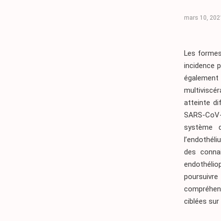
mars 10, 202
Les formes
incidence 
également 
multiviscé
atteinte di
SARS-CoV-
système d
l’endothéli
des conna
endothélio
poursuivre
compréhens
ciblées sur