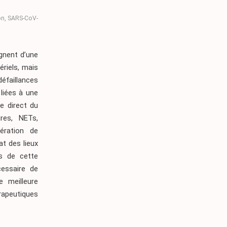
on
,
SARS-CoV-
gnent d’une
riels, mais
éfaillances
liées à une
ne direct du
res, NETs,
ération de
at des lieux
s de cette
cessaire de
e meilleure
rapeutiques