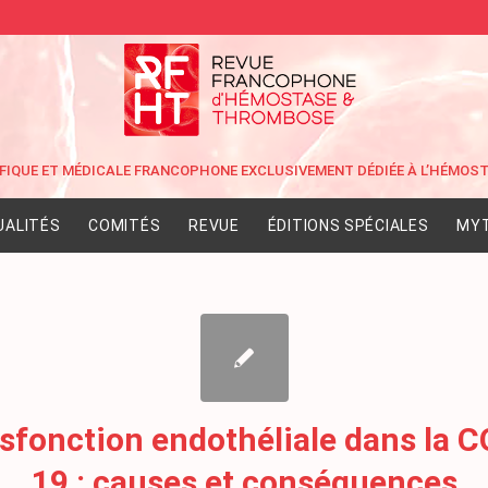
UALITÉS
COMITÉS
REVUE
ÉDITIONS SPÉCIALES
MYT
sfonction endothéliale dans la 
19 : causes et conséquences