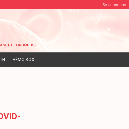
Se connecter
IH
HÉMO’BOX
COVID-