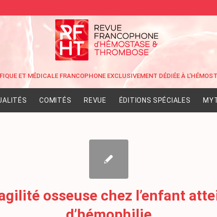
UALITÉS
COMITÉS
REVUE
ÉDITIONS SPÉCIALES
MYT
agilité osseuse chez l’enfant atte
d’hémophilie