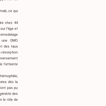
umab, ce qui
uée chez 44
sur l’âge et
 remodelage
nt une DMO
et des taux
a résorption
inversement
e l’atteinte
hémophilie,
vées dès la
n’ont pas pu
ogénéité des
r le rôle de