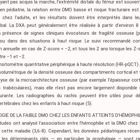
yant pas acquis la marche, l’extrémité distale du fémur est souvent 
en pédiatrie, la relation entre DMO basse et risque fracturaire es
e chez l’adulte, et les résultats doivent être interprétés dans le
lobal. La DXA peut généralement être réalisée à partir d’environ 8
n présence de signes cliniques évocateurs de fragilité osseuse (
 ou dans des situations à haut risque. Le suivi recommandé c
n annuelle en cas de Z-score < −2, et tous les 2 ans lorsque les Z
re −1 et −2.
sitométrie quantitative périphérique à haute résolution (HR-pQCT)
volumétrique de la densité osseuse des compartiments cortical et 
yse de la microarchitecture osseuse (par exemple l’épaisseur cort
 trabéculaires), mais elle n’est pas encore largement disponible 
ourante. Les radiographies du rachis peuvent être utiles pour d
ertébrales chez les enfants à haut risque
(5)
.
OGIE DE LA FAIBLE DMO CHEZ LES ENFANTS ATTEINTS D’HÉMOPHIL
tudes ont analysé l’association entre l’hémophilie et la DMO chez
e cette maladie
(3,6-8)
. Cependant, les données pédiatriques récen
t les déterminants clés — en particulier la prophylaxie — sont r