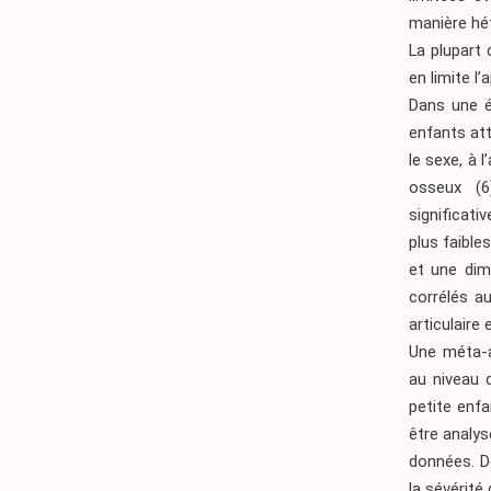
manière hé
La plupart 
en limite l’
Dans une é
enfants att
le sexe, à
osseux
(6
significat
plus faible
et une dim
corrélés au
articulaire
Une méta-a
au niveau 
petite enf
être analys
données. De
la sévérité