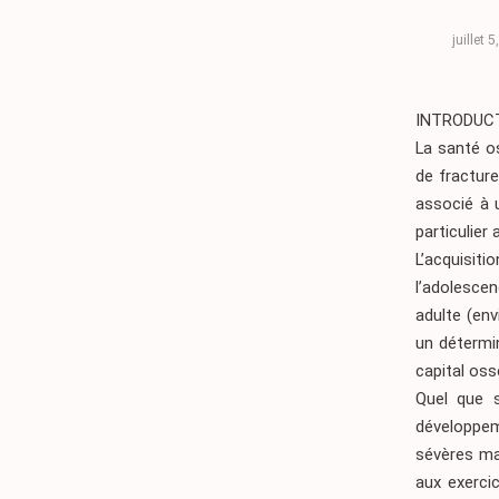
juillet 
INTRODUC
La santé os
de fractur
associé à u
particulier
L’acquisit
l’adolesce
adulte (en
un détermin
capital oss
Quel que s
développe
sévères mai
aux exerci