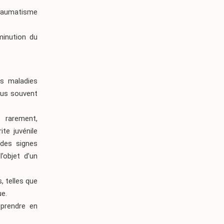
traumatisme
minution du
es maladies
plus souvent
 rarement,
te juvénile
 des signes
’objet d’un
, telles que
ue.
 prendre en