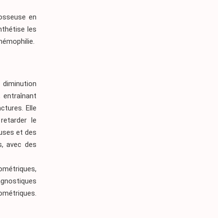
é osseuse en
nthétise les
hémophilie.
 diminution
 entraînant
tures. Elle
retarder le
euses et des
gs, avec des
tométriques,
agnostiques
tométriques.