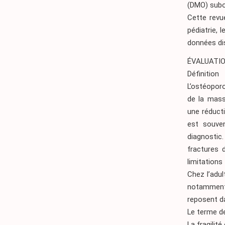
(DMO) sub
Cette revue
pédiatrie, 
données di
ÉVALUATIO
Définition
L’ostéopor
de la mass
une réduct
est souven
diagnostic.
fractures d
limitations 
Chez l’adul
notamment 
reposent da
Le terme de
La fragilit