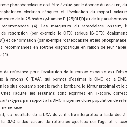
isme phosphocalcique doit être évalué par le dosage du calcium, d
sphatases alcalines sériques et l’évaluation du rapport calcium
a mesure de la 25-hydroxyvitamine D [25(OH)D] et de la parathormo
t recommandée
(4)
. Les marqueurs du remodelage osseux, in
 de résorption (par exemple le CTX sérique [β-CTX, également
) et de formation (par exemple l’ostéocalcine et les phosphatases
s recommandés en routine diagnostique en raison de leur faible 
MO
(4)
.
 de référence pour l’évaluation de la masse osseuse est l’abso
que à rayons X (DXA), qui permet d’estimer le CMO et la DMO.
on les plus courants sont le rachis lombaire, le fémur proximal et le 
 Chez l’adulte, les résultats sont exprimés en T-score, corre
carts-types par rapport à la DMO moyenne d’une population de réfé
e même sexe.
nt, les résultats de la DXA doivent être interprétés à l’aide des Z
la DMO à des valeurs de référence ajustées sur l’âge et le sex