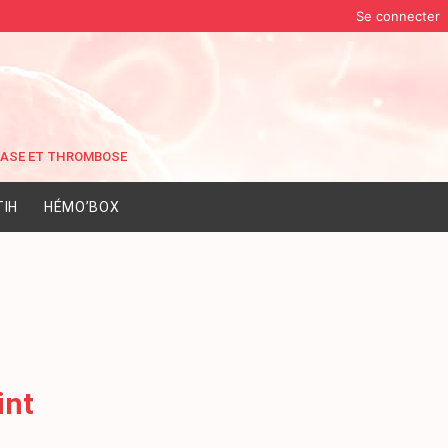
Se connecter
IH
HÉMO’BOX
int