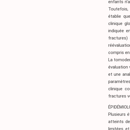
enfants n’a
Toutefois, 
établie qu
clinique g
indiquée e
fractures)
réévaluatio
compris ent
La tomoden
évaluation 
et une anal
paramètres
clinique c
fractures v
ÉPIDÉMIOL
Plusieurs é
atteints d
limitées e