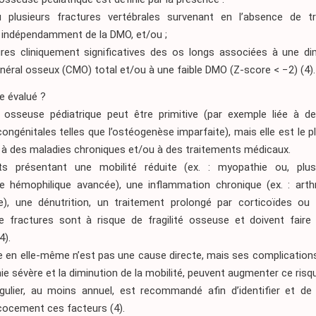
 plusieurs fractures vertébrales survenant en l’absence de 
f, indépendamment de la DMO, et/ou ;
ures cliniquement significatives des os longs associées à une di
néral osseux (CMO) total et/ou à une faible DMO (Z-score < −2)
(4)
.
re évalué ?
té osseuse pédiatrique peut être primitive (par exemple liée à d
ngénitales telles que l’ostéogenèse imparfaite), mais elle est le 
 à des maladies chroniques et/ou à des traitements médicaux.
ts présentant une mobilité réduite (ex. : myopathie ou, plus
ie hémophilique avancée), une inflammation chronique (ex. : arthri
ue), une dénutrition, un traitement prolongé par corticoïdes ou
de fractures sont à risque de fragilité osseuse et doivent faire l
4)
.
e en elle-même n’est pas une cause directe, mais ses complications
hie sévère et la diminution de la mobilité, peuvent augmenter ce risq
égulier, au moins annuel, est recommandé afin d’identifier et de
cocement ces facteurs
(4)
.