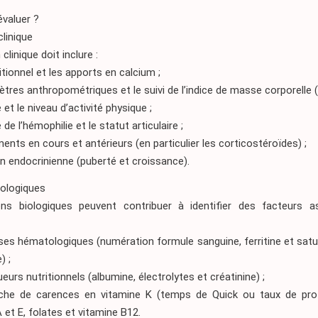
valuer ?
clinique
 clinique doit inclure :
ritionnel et les apports en calcium ;
ètres anthropométriques et le suivi de l’indice de masse corporelle (
é et le niveau d’activité physique ;
é de l’hémophilie et le statut articulaire ;
ements en cours et antérieurs (en particulier les corticostéroïdes) ;
ion endocrinienne (puberté et croissance).
ologiques
s biologiques peuvent contribuer à identifier des facteurs as
ses hématologiques (numération formule sanguine, ferritine et satu
) ;
eurs nutritionnels (albumine, électrolytes et créatinine) ;
rche de carences en vitamine K (temps de Quick ou taux de pro
 et E, folates et vitamine B12.