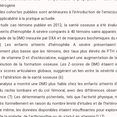
térogène.
des cohortes publiées sont antérieures à l’introduction de l’emiciz
applicabilité à la pratique actuelle.
tude cas-témoins publiée en 2012, la santé osseuse a été éval
eints d’hémophilie A sévère comparés à 40 témoins sains appariés 
 l’aide de la DMO mesurée par DXA et de marqueurs biochimiques du
)
. Les enfants atteints d’hémophilie A sévère présentaie
ivement plus basse que les témoins, des taux plus élevés de PTH 
s de vitamine D et d’ostéocalcine, suggérant une augmentation de l
inution de la formation osseuse. Les Z-scores de DMO étaient 
x scores articulaires globaux, suggérant un lien entre la sévérité d
 et l’altération de la santé osseuse
(6)
.
nalyse a montré une DMO plus faible chez les enfants atteints d’
du rachis lombaire et du col fémoral, avec des différences obser
ance
(7)
. Les déterminants potentiels, tels que l’activité physique, 
és formellement en raison du nombre limité d’études et de l’hétér
 même, les données disponibles étaient insuffisantes pour explore
 de la maladie, de l’arthropathie ou du statut en vitamine D
(7)
.