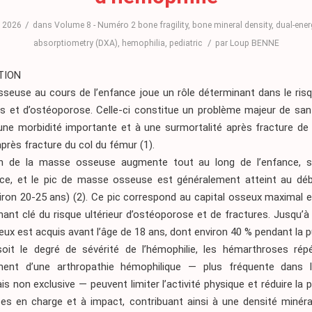
/
5, 2026
dans
Volume 8 - Numéro 2
bone fragility
,
bone mineral density
,
dual-ener
/
absorptiometry (DXA)
,
hemophilia
,
pediatric
par
Loup BENNE
TION
seuse au cours de l’enfance joue un rôle déterminant dans le risq
es et d’ostéoporose. Celle-ci constitue un problème majeur de sant
ne morbidité importante et à une surmortalité après fracture de f
 après fracture du col du fémur
(1)
.
ion de la masse osseuse augmente tout au long de l’enfance, s
nce, et le pic de masse osseuse est généralement atteint au déb
viron 20-25 ans)
(2)
. Ce pic correspond au capital osseux maximal e
ant clé du risque ultérieur d’ostéoporose et de fractures. Jusqu’
eux est acquis avant l’âge de 18 ans, dont environ 40 % pendant la p
oit le degré de sévérité de l’hémophilie, les hémarthroses rép
ment d’une arthropathie hémophilique — plus fréquente dans 
s non exclusive — peuvent limiter l’activité physique et réduire la p
ces en charge et à impact, contribuant ainsi à une densité minér