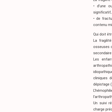
• d’une ou
significati
• de fract
contenu mi
Qui doit êt
La fragili
osseuses co
secondaire
Les enfan
arthropath
idiopathiq
cliniques 
dépistage
(
L’hémophili
l’arthropat
Un suivi r
charge pré