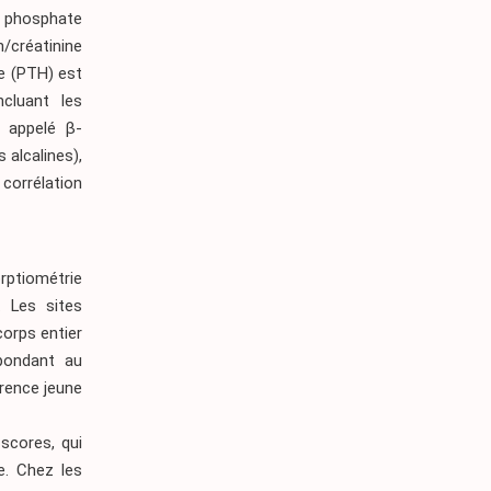
u phosphate
/créatinine
ne (PTH) est
cluant les
 appelé β-
 alcalines),
corrélation
rptiométrie
 Les sites
corps entier
spondant au
rence jeune
-scores, qui
e. Chez les