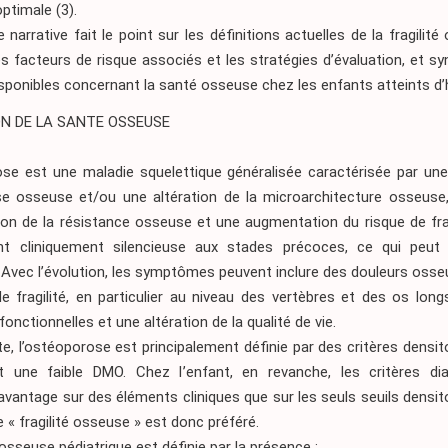
optimale
(3)
.
 narrative fait le point sur les définitions actuelles de la fragilit
les facteurs de risque associés et les stratégies d’évaluation, et sy
sponibles concernant la santé osseuse chez les enfants atteints d’
N DE LA SANTE OSSEUSE
ose est une maladie squelettique généralisée caractérisée par une
e osseuse et/ou une altération de la microarchitecture osseuse,
ion de la résistance osseuse et une augmentation du risque de frac
t cliniquement silencieuse aux stades précoces, ce qui peut 
 Avec l’évolution, les symptômes peuvent inclure des douleurs oss
e fragilité, en particulier au niveau des vertèbres et des os lon
fonctionnelles et une altération de la qualité de vie.
te, l’ostéoporose est principalement définie par des critères densi
une faible DMO. Chez l’enfant, en revanche, les critères di
vantage sur des éléments cliniques que sur les seuls seuils densi
 « fragilité osseuse » est donc préféré.
é osseuse pédiatrique est définie par la présence :