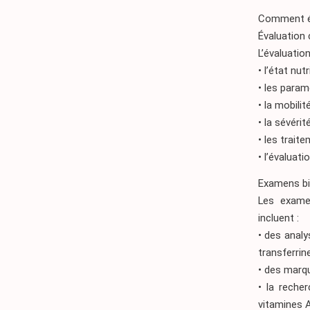
Comment é
Évaluation 
L’évaluation
• l’état nut
• les param
• la mobilit
• la sévérit
• les trait
• l’évaluat
Examens bi
Les examen
incluent :
• des analy
transferrine
• des marqu
• la reche
vitamines A