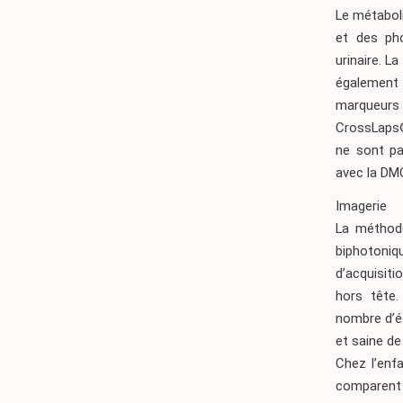
Le métabol
et des pho
urinaire. L
égalemen
marqueurs
CrossLaps®]
ne sont pa
avec la D
Imagerie
La méthode
biphotoni
d’acquisiti
hors tête.
nombre d’é
et saine d
Chez l’enfa
comparent 