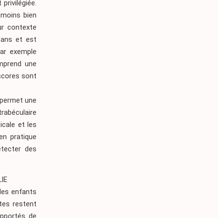
privilégiée.
t moins bien
ur contexte
 ans et est
par exemple
omprend une
-scores sont
 permet une
trabéculaire
icale et les
en pratique
étecter des
IE
 les enfants
tes restent
apportés de