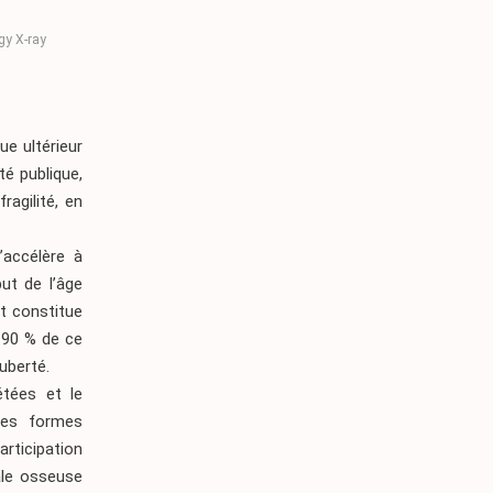
gy X-ray
ue ultérieur
é publique,
ragilité, en
’accélère à
ut de l’âge
t constitue
à 90 % de ce
uberté.
étées et le
les formes
articipation
ale osseuse