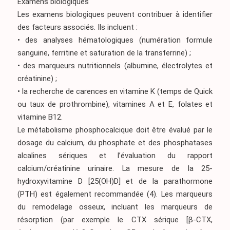
Examens biologiques
Les examens biologiques peuvent contribuer à identifier
des facteurs associés. Ils incluent :
• des analyses hématologiques (numération formule
sanguine, ferritine et saturation de la transferrine) ;
• des marqueurs nutritionnels (albumine, électrolytes et
créatinine) ;
• la recherche de carences en vitamine K (temps de Quick
ou taux de prothrombine), vitamines A et E, folates et
vitamine B12.
Le métabolisme phosphocalcique doit être évalué par le
dosage du calcium, du phosphate et des phosphatases
alcalines sériques et l’évaluation du rapport
calcium/créatinine urinaire. La mesure de la 25-
hydroxyvitamine D [25(OH)D] et de la parathormone
(PTH) est également recommandée
(4)
. Les marqueurs
du remodelage osseux, incluant les marqueurs de
résorption (par exemple le CTX sérique [β-CTX,