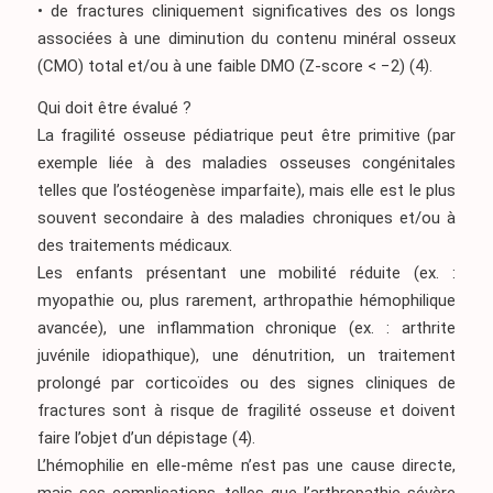
• de fractures cliniquement significatives des os longs
associées à une diminution du contenu minéral osseux
(CMO) total et/ou à une faible DMO (Z-score < −2)
(4)
.
Qui doit être évalué ?
La fragilité osseuse pédiatrique peut être primitive (par
exemple liée à des maladies osseuses congénitales
telles que l’ostéogenèse imparfaite), mais elle est le plus
souvent secondaire à des maladies chroniques et/ou à
des traitements médicaux.
Les enfants présentant une mobilité réduite (ex. :
myopathie ou, plus rarement, arthropathie hémophilique
avancée), une inflammation chronique (ex. : arthrite
juvénile idiopathique), une dénutrition, un traitement
prolongé par corticoïdes ou des signes cliniques de
fractures sont à risque de fragilité osseuse et doivent
faire l’objet d’un dépistage
(4)
.
L’hémophilie en elle-même n’est pas une cause directe,