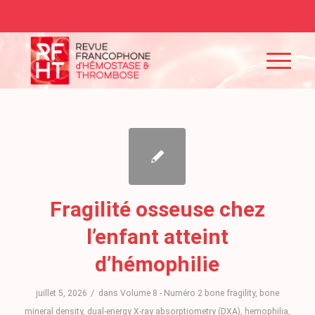
Fragilité osseuse chez
l’enfant atteint
d’hémophilie
/
juillet 5, 2026
dans
Volume 8 - Numéro 2
bone fragility
,
bone
mineral density
,
dual-energy X-ray absorptiometry (DXA)
,
hemophilia
,