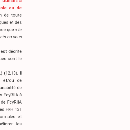
utilisés à
cale ou de
on de toute
iques et des
cise que «
le
cin ou sous
 est décrite
ues sont le
 (12,13). Il
s et/ou de
riabilité de
rs FcγRIIA à
 de FcγRIIA
ttes H/H 131
normales et
éliorer les