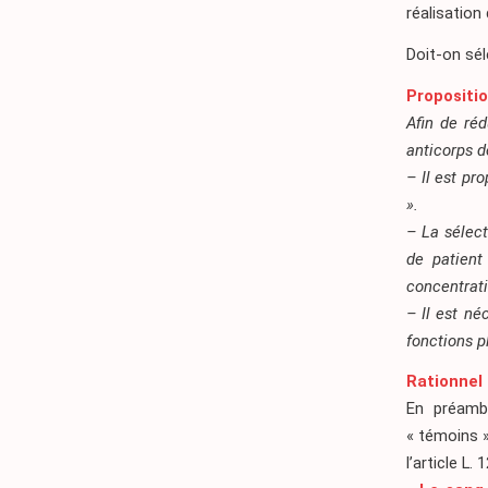
réalisation
Doit-on sél
Propositi
Afin de réd
anticorps d
– Il est pr
».
– La sélect
de patient
concentrat
– Il est n
fonctions p
Rationnel
En préambu
« témoins 
l’article L