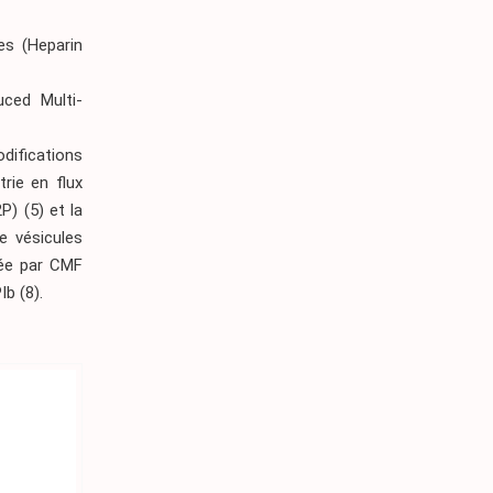
es (Heparin
uced Multi-
odifications
rie en flux
) (5) et la
e vésicules
iée par CMF
Ib (8).