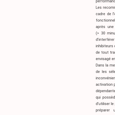
performance
Les recomm
cadre de l
fonctionne
après une
(> 30 minu
d’interfér
inhibiteurs
de tout tra
envisagé en
Dans la mes
de les sél
inconvénie
activation 
dépendante 
qui possèd
d’utiliser 
préparer 