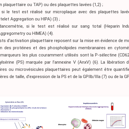
n plaquettaire ou TAP) ou des plaquettes lavées (1,2) ;
nu si le test est réalisé sur microplaque avec des plaquettes lavé
telet Aggregation ou HIPA) (3) ;
dancemétrie, si le test est réalisé sur sang total (Heparin Ind
Aggregometry ou HIMEA) (4).
sts d’activation plaquettaire reposent sur la mise en évidence de m
on des protéines et des phospholipides membranaires en cytomét
 marqueurs les plus couramment utilisés sont la P-sélectine (CD62P
ylsérine (PS) marquée par l’annexine V (AnxV) (6). La libération d
laires ou microvésicules plaquettaires peut également être quantif
ères de taille, d’expression de la PS et de la GPIIb/IIIa (7) ou de la GP