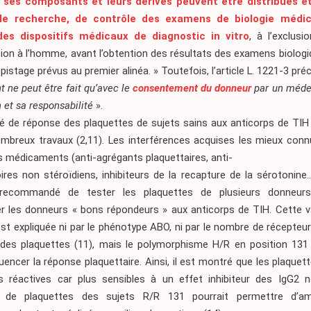
 ses composants et leurs dérivés peuvent être distribués et 
de recherche, de contrôle des examens de biologie médi
des dispositifs médicaux de diagnostic in vitro
, à l’exclusi
ion à l’homme, avant l’obtention des résultats des examens biolog
pistage prévus au premier alinéa. » Toutefois, l’article L. 1221-3 pré
 ne peut être fait qu’avec le
consentement du donneur
par un méde
n et sa responsabilité
».
ité de réponse des plaquettes de sujets sains aux anticorps de TIH
mbreux travaux (2,11). Les interférences acquises les mieux conn
s médicaments (anti-agrégants plaquettaires, anti-
res non stéroïdiens, inhibiteurs de la recapture de la sérotonine…)
 recommandé de tester les plaquettes de plusieurs donneur
r les donneurs « bons répondeurs » aux anticorps de TIH. Cette va
st expliquée ni par le phénotype ABO, ni par le nombre de récepteu
 des plaquettes (11), mais le polymorphisme H/R en position 131
uencer la réponse plaquettaire. Ainsi, il est montré que les plaque
 réactives car plus sensibles à un effet inhibiteur des IgG2 
ion de plaquettes des sujets R/R 131 pourrait permettre d’am