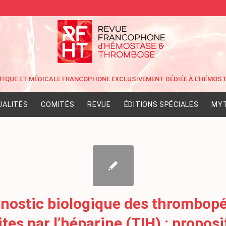
UALITÉS
COMITÉS
REVUE
ÉDITIONS SPÉCIALES
MYT
nostic biologique des thrombop
tes par l’héparine (TIH) : propos