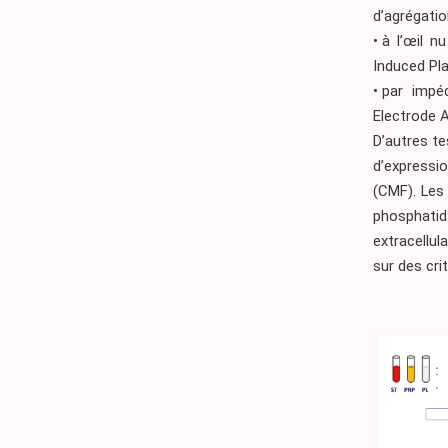
d’agrégatio
• à l’œil 
Induced Pla
• par impé
Electrode 
D’autres te
d’expressi
(CMF). Les
phosphatid
extracellu
sur des crit