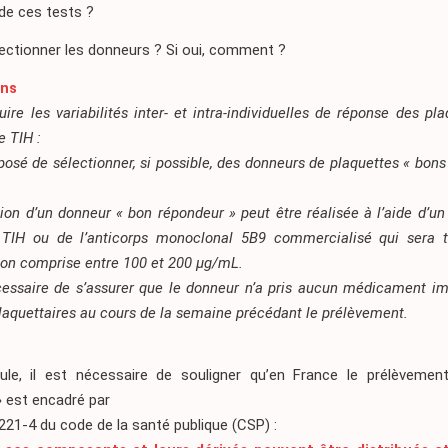
 de ces tests ?
ectionner les donneurs ? Si oui, comment ?
ons
uire les variabilités inter- et intra-individuelles de réponse des pl
e TIH :
oposé de sélectionner, si possible, des donneurs de plaquettes « bon
ion d’un donneur « bon répondeur » peut être réalisée à l’aide d’un
 TIH ou de l’anticorps monoclonal 5B9 commercialisé qui sera 
ion comprise entre 100 et 200 µg/mL.
écessaire de s’assurer que le donneur n’a pris aucun médicament im
laquettaires au cours de la semaine précédant le prélèvement.
le, il est nécessaire de souligner qu’en France le prélèvemen
» est encadré par
. 1221-4 du code de la santé publique (CSP) :