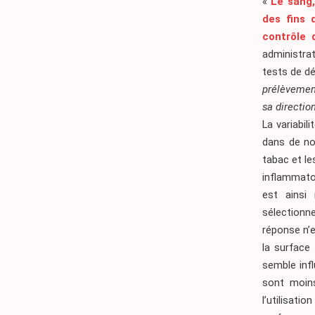
«
Le sang,
des fins 
contrôle 
administrat
tests de dé
prélèvement
sa directio
La variabil
dans de no
tabac et le
inflammatoi
est ainsi
sélectionne
réponse n’e
la surface
semble infl
sont moins
l’utilisat