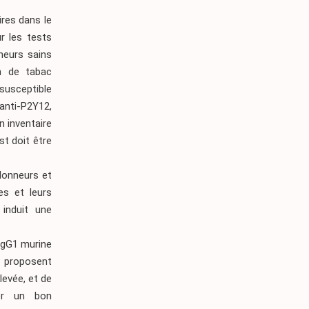
res dans le
r les tests
neurs sains
n de tabac
susceptible
anti-P2Y12,
n inventaire
st doit être
 donneurs et
es et leurs
 induit une
 IgG1 murine
s proposent
levée, et de
ner un bon