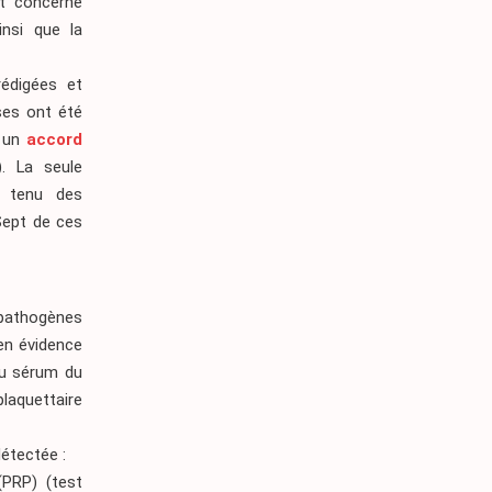
t concerne
insi que la
rédigées et
ses ont été
u un
accord
. La seule
e tenu des
Sept de ces
s pathogènes
en évidence
du sérum du
laquettaire
détectée :
(PRP) (test