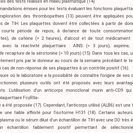
s des tests réalisés en milieu plasmatique (14).
andations émises pour les tests évaluant les fonctions plaquettai
’exploration des thrombopathies (13) peuvent être appliquées pou
ls de TIH. Les plaquettes doivent être collectées à partir de don
 courte période de repos, à distance de toute consommatio
tes), de caféine (> 2 heures), d’alcool et de tout médicament 
er avec la réactivité plaquettaire : AINS (> 3 jours), aspirine, 
 de recapture de la sérotonine (> 10 jours) (15). Dans tous les cas, u
itement pris par le donneur au cours de la semaine précédant le te
 cas de non-réponse de ses plaquettes à un contrôle positif (16).
ure où le laboratoire a la possibilité de connaître l’origine de ses
ectionner, plusieurs outils ont été proposés avec leurs avantag
nts. L’utilisation d’un anticorps monoclonal murin anti-CD9 qui
plaquettaire FcγRIIa-
a été proposée (17). Cependant, l’anticorps utilisé (ALB6) est une
e une faible affinité pour l’isoforme H131 (18). Certains auteur
le plasma ou le sérum dilué d’un échantillon de TIH avec une DO très é
un échantillon faiblement positif permettant de sélection