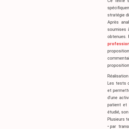
Ce texte 
spécifique
stratégie d
Après anal
soumises à
obtenues. 
professio
propositi
commentair
propositio
Réalisation
Les tests d
et permett
d’une acti
patient et
étudié, son
Plusieurs t
• par tran