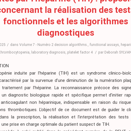
concernant la réalisation des test
fonctionnels et les algorithmes
diagnostiques
/
2025
dans
Volume 7 - Numéro 2
decision algorithms.
,
functional assays
,
hepari
/
thrombocytopenia
,
laboratory diagnosis
,
platelet factor 4
par
Deborah SYLVA
TION
pénie induite par l’héparine (TIH) est un syndrome clinico-biolo
caractérisé par la survenue d’une diminution de la numération pla
 traitement par l’héparine. La reconnaissance précoce des signe
 un diagnostic biologique rapide et spécifique permet d’initier ra
 anticoagulant non héparinique, indispensable en raison du risqu
ons thrombotiques. L’objectif de ce document est de guider le clin
dans la prescription, la réalisation et l’interprétation des tests
 une prise en charge optimale du patient suspect de TIH.