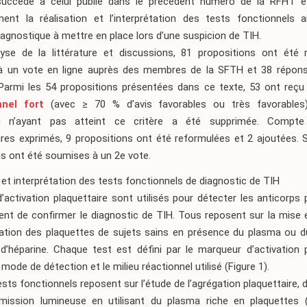
succède à celui publié dans le précédent numéro de la RFHT e
ment la réalisation et l’interprétation des tests fonctionnels a
iagnostique à mettre en place lors d’une suspicion de TIH.
yse de la littérature et discussions, 81 propositions ont été 
 un vote en ligne auprès des membres de la SFTH et 38 répon
Parmi les 54 propositions présentées dans ce texte, 53 ont reç
nnel fort
(avec ≥ 70 % d’avis favorables ou très favorables)
on n’ayant pas atteint ce critère a été supprimée. Compt
es exprimés, 9 propositions ont été reformulées et 2 ajoutées. 
ns ont été soumises à un 2e vote.
 et interprétation des tests fonctionnels de diagnostic de TIH
’activation plaquettaire sont utilisés pour détecter les anticorp
ent de confirmer le diagnostic de TIH. Tous reposent sur la mise 
vation des plaquettes de sujets sains en présence du plasma ou 
 d’héparine. Chaque test est défini par le marqueur d’activation p
 mode de détection et le milieu réactionnel utilisé (Figure 1).
ests fonctionnels reposent sur l’étude de l’agrégation plaquettaire, 
smission lumineuse en utilisant du plasma riche en plaquettes 