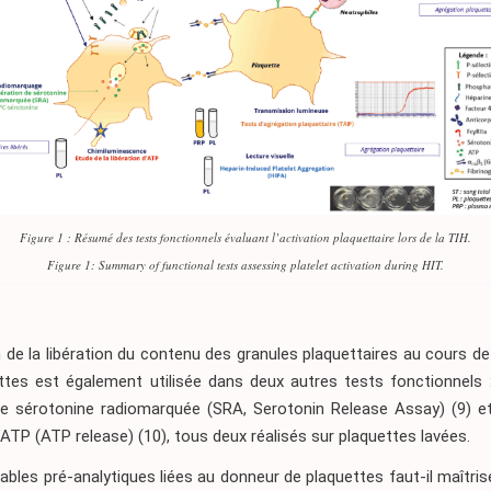
Figure 1 : Résumé des tests fonctionnels évaluant l’activation plaquettaire lors de la TIH.
Figure 1: Summary of functional tests assessing platelet activation during HIT.
n de la libération du contenu des granules plaquettaires au cours de 
ttes est également utilisée dans deux autres tests fonctionnels :
 de sérotonine radiomarquée (SRA, Serotonin Release Assay) (9) et
d’ATP (ATP release) (10), tous deux réalisés sur plaquettes lavées.
iables pré-analytiques liées au donneur de plaquettes faut-il maîtrise