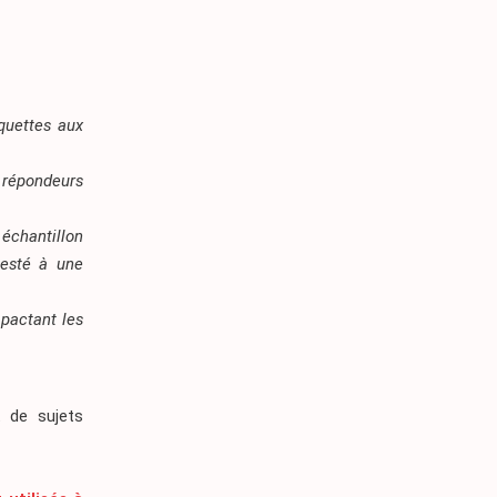
aquettes aux
s répondeurs
 échantillon
testé à une
pactant les
t de sujets