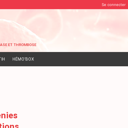
Se connecter
IH
HÉMO’BOX
énies
itions