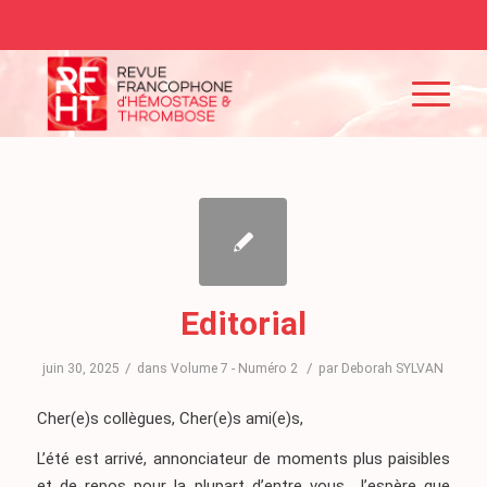
Editorial
/
/
juin 30, 2025
dans
Volume 7 - Numéro 2
par
Deborah SYLVAN
Cher(e)s collègues, Cher(e)s ami(e)s,
L’été est arrivé, annonciateur de moments plus paisibles
et de repos pour la plupart d’entre vous. J’espère que