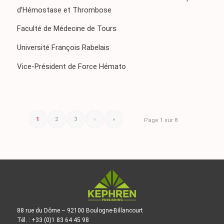
d’Hémostase et Thrombose
Faculté de Médecine de Tours
Université François Rabelais
Vice-Président de Force Hémato
1
2
3
›
»
Page 1 sur 8
88 rue du Dôme – 92100 Boulogne-Billancourt
Tél. : +33 (0)1 83 64 45 98