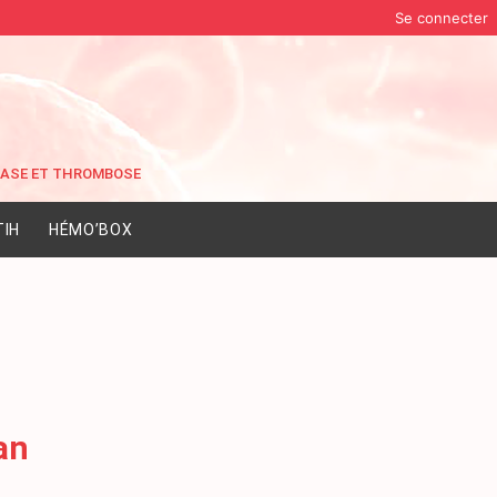
Se connecter
IH
HÉMO’BOX
an