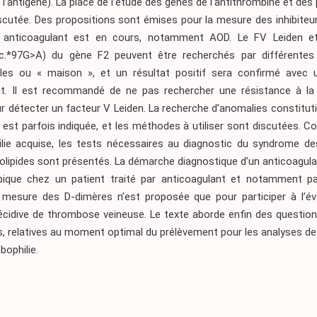
l’antigène). La place de l’étude des gènes de l’antithrombine et des
iscutée. Des propositions sont émises pour la mesure des inhibiteu
 anticoagulant est en cours, notamment AOD. Le FV Leiden et
c.*97G>A) du gène F2 peuvent être recherchés par différentes
es ou « maison », et un résultat positif sera confirmé avec
t. Il est recommandé de ne pas rechercher une résistance à la
r détecter un facteur V Leiden. La recherche d’anomalies constitut
 est parfois indiquée, et les méthodes à utiliser sont discutées. C
lie acquise, les tests nécessaires au diagnostic du syndrome de
lipides sont présentés. La démarche diagnostique d’un anticoagula
pique chez un patient traité par anticoagulant et notamment p
a mesure des D-dimères n’est proposée que pour participer à l’év
récidive de thrombose veineuse. Le texte aborde enfin des question
s, relatives au moment optimal du prélèvement pour les analyses de
bophilie.