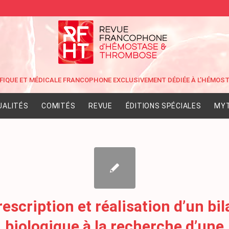
UALITÉS
COMITÉS
REVUE
ÉDITIONS SPÉCIALES
MYT
rescription et réalisation d’un bil
biologique à la recherche d’une