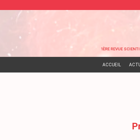
ACCUEIL
ACT
P