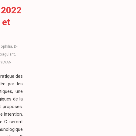
 2022
 et
ophilia
,
D-
coagulant
,
SYLVAN
pratique des
dée par les
tiques, une
iques de la
t proposés.
e intention,
ine C seront
munologique