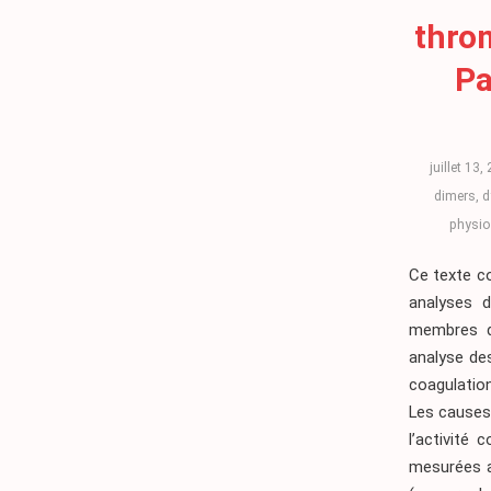
thro
Pa
juillet 13,
dimers
,
d
physio
Ce texte co
analyses d
membres du
analyse de
coagulatio
Les causes 
l’activité 
mesurées a