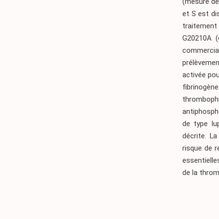
(mesure de 
et S est d
traitement
G20210A (
commercial
prélèvemen
activée pou
fibrinogène
thrombophi
antiphospho
de type lu
décrite. L
risque de 
essentielle
de la throm