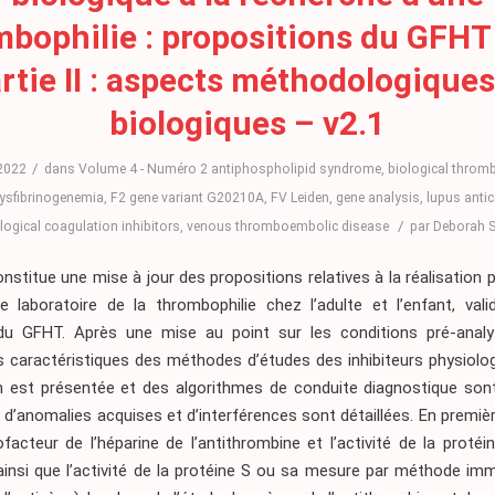
mbophilie : propositions du GFHT
rtie II : aspects méthodologiques
biologiques – v2.1
/
 2022
dans
Volume 4 - Numéro 2
antiphospholipid syndrome
,
biological thromb
ysfibrinogenemia
,
F2 gene variant G20210A
,
FV Leiden
,
gene analysis
,
lupus anti
/
logical coagulation inhibitors
,
venous thromboembolic disease
par
Deborah 
nstitue une mise à jour des propositions relatives à la réalisation 
e laboratoire de la thrombophilie chez l’adulte et l’enfant, vali
 GFHT. Après une mise au point sur les conditions pré-analy
s caractéristiques des méthodes d’études des inhibiteurs physiolog
n est présentée et des algorithmes de conduite diagnostique son
d’anomalies acquises et d’interférences sont détaillées. En premièr
cofacteur de l’héparine de l’antithrombine et l’activité de la proté
insi que l’activité de la protéine S ou sa mesure par méthode im