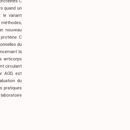
 protéines C
rs quand un
 le variant
 méthodes,
 un nouveau
 protéine C
ionnelles du
oncernant la
s anticorps
nt circulant
ar AOD, est
aluation du
s pratiques
 laboratoire