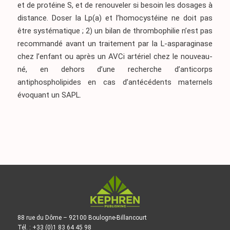
et de protéine S, et de renouveler si besoin les dosages à
distance. Doser la Lp(a) et l’homocystéine ne doit pas
être systématique ; 2) un bilan de thrombophilie n’est pas
recommandé avant un traitement par la L-asparaginase
chez l’enfant ou après un AVCi artériel chez le nouveau-
né, en dehors d’une recherche d’anticorps
antiphospholipides en cas d’antécédents maternels
évoquant un SAPL.
88 rue du Dôme – 92100 Boulogne-Billancourt
Tél. : +33 (0)1 83 64 45 98