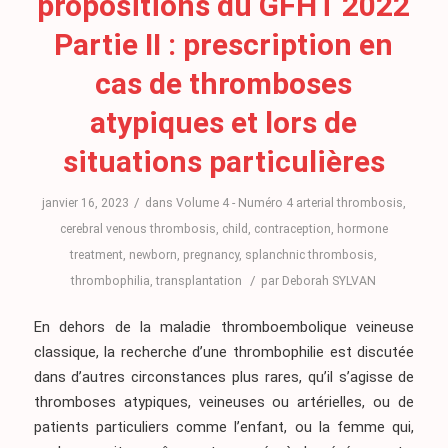
propositions du GFHT 2022
Partie II : prescription en
cas de thromboses
atypiques et lors de
situations particulières
/
janvier 16, 2023
dans
Volume 4 - Numéro 4
arterial thrombosis
,
cerebral venous thrombosis
,
child
,
contraception
,
hormone
treatment
,
newborn
,
pregnancy
,
splanchnic thrombosis
,
/
thrombophilia
,
transplantation
par
Deborah SYLVAN
En dehors de la maladie thromboembolique veineuse
classique, la recherche d’une thrombophilie est discutée
dans d’autres circonstances plus rares, qu’il s’agisse de
thromboses atypiques, veineuses ou artérielles, ou de
patients particuliers comme l’enfant, ou la femme qui,