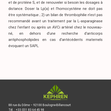
et de protéine S, et de renouveler si besoin les dosages à
distance. Doser la Lp(a) et l’homocystéine ne doit pas
être systématique ; 2) un bilan de thrombophilie n’est pas
recommandé avant un traitement par la L-asparaginase
chez l’enfant ou après un AVCi artériel chez le nouveau-
né, en dehors d’une recherche d’anticorps
antiphospholipides en cas d’antécédents maternels
évoquant un SAPL.
88 rue du Dôme – 92100 Boulogne-Billancourt
Tél. : +33 (0)1 83 64 45 98