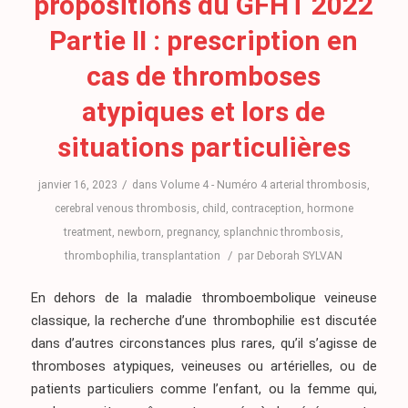
propositions du GFHT 2022
Partie II : prescription en
cas de thromboses
atypiques et lors de
situations particulières
/
janvier 16, 2023
dans
Volume 4 - Numéro 4
arterial thrombosis
,
cerebral venous thrombosis
,
child
,
contraception
,
hormone
treatment
,
newborn
,
pregnancy
,
splanchnic thrombosis
,
/
thrombophilia
,
transplantation
par
Deborah SYLVAN
En dehors de la maladie thromboembolique veineuse
classique, la recherche d’une thrombophilie est discutée
dans d’autres circonstances plus rares, qu’il s’agisse de
thromboses atypiques, veineuses ou artérielles, ou de
patients particuliers comme l’enfant, ou la femme qui,