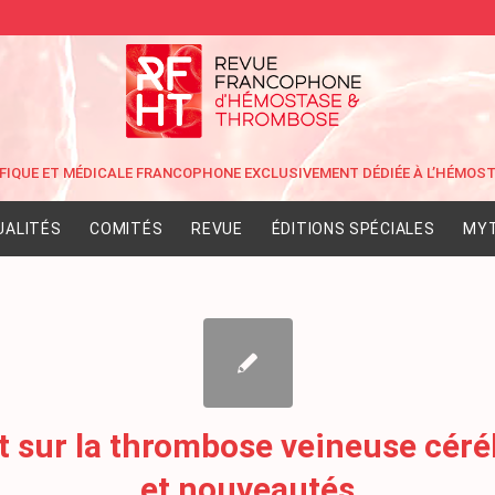
UALITÉS
COMITÉS
REVUE
ÉDITIONS SPÉCIALES
MYT
t sur la thrombose veineuse céré
et nouveautés