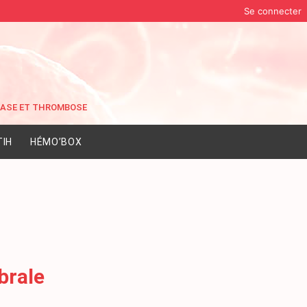
Se connecter
IH
HÉMO’BOX
brale