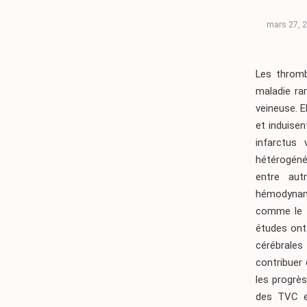
mars 27, 
Les thromb
maladie ra
veineuse. E
et induise
infarctus
hétérogénéi
entre aut
hémodynami
comme le m
études ont 
cérébrale
contribuer
les progrès
des TVC et