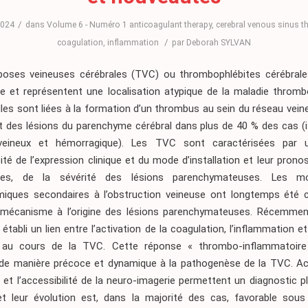
/
2024
dans
Volume 6 - Numéro 1
anticoagulant therapy
,
cerebral venous sinus 
/
coagulation
,
inflammation
par
Deborah SYLVAN
oses veineuses cérébrales (TVC) ou thrombophlébites cérébral
re et représentent une localisation atypique de la maladie throm
lles sont liées à la formation d’un thrombus au sein du réseau vein
nt des lésions du parenchyme cérébral dans plus de 40 % des cas (i
 veineux et hémorragique). Les TVC sont caractérisées par 
té de l’expression clinique et du mode d’installation et leur prono
res, de la sévérité des lésions parenchymateuses. Les mod
ques secondaires à l’obstruction veineuse ont longtemps été 
écanisme à l’origine des lésions parenchymateuses. Récemment
établi un lien entre l’activation de la coagulation, l’inflammation et
s au cours de la TVC. Cette réponse « thrombo-inflammatoire 
 de manière précoce et dynamique à la pathogenèse de la TVC. Ac
 et l’accessibilité de la neuro-imagerie permettent un diagnostic 
 leur évolution est, dans la majorité des cas, favorable sous