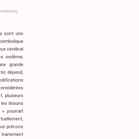
thrombosis
,
es sont une
boembolique
eux cérébral
.e. oedème,
une grande
stic dépend,
ifications
considérées
, plusieurs
 les lésions
» pourrait
tuellement,
plus précoce
 traitement