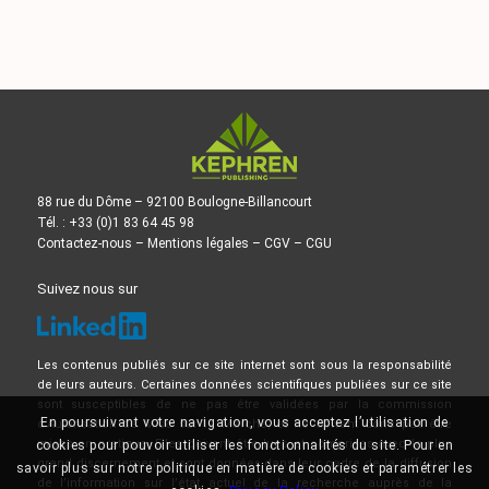
88 rue du Dôme – 92100 Boulogne-Billancourt
Tél. : +33 (0)1 83 64 45 98
Contactez-nous
–
Mentions légales
–
CGV
–
CGU
Suivez nous sur
Les contenus publiés sur ce site internet sont sous la responsabilité
de leurs auteurs. Certaines données scientifiques publiées sur ce site
sont susceptibles de ne pas être validées par la commission
En poursuivant votre navigation, vous acceptez l’utilisation de
d’Autorisation de Mise sur le Marché, et ne doivent donc pas être
mises en pratique. Elles doivent être lues et comprises avec le plus
cookies pour pouvoir utiliser les fonctionnalités du site. Pour en
grand discernement et sont données dans leur cadre de la diffusion
savoir plus sur notre politique en matière de cookies et paramétrer les
de l’information sur l’état actuel de la recherche auprès de la