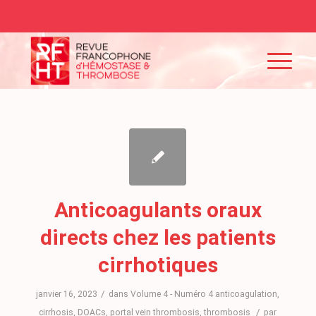
Anticoagulants oraux
directs chez les patients
cirrhotiques
/
janvier 16, 2023
dans
Volume 4 - Numéro 4
anticoagulation
,
/
cirrhosis
,
DOACs
,
portal vein thrombosis
,
thrombosis
par