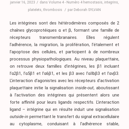
/
janvier 16, 2023
dans
Volume 4 - Numéro 4
hemostasis
,
integrins
,
/
platelets
,
thrombosis
par
Deborah SYLVAN
Les intégrines sont des hétérodimères composés de 2
chaînes glycoprotéiques α et β, formant une famille de
récepteurs transmembranaires. Elles régulent
l’adhérence, la migration, la prolifération, l’étalement et
l’apoptose des cellules, et participent à de nombreux
processus physiopathologiques. Au niveau plaquettaire,
on retrouve deux familles d’intégrines, les β1 incluant
l’α2β1, l’α5β1 et l’α6β1, et les β3 avec l’αIIbβ3 et l’αvβ3.
L’interaction d’agonistes avec les récepteurs d’activation
plaquettaire initie la signalisation
inside-out
, aboutissant
à l’activation des intégrines qui présentent alors une
forte affinité pour leurs ligands respectifs. L’interaction
ligand – intégrine qui en résulte induit une signalisation
outside-in
permettant le transfert du signal extracellulaire
au cytoplasme, conduisant à l’adhérence stable,