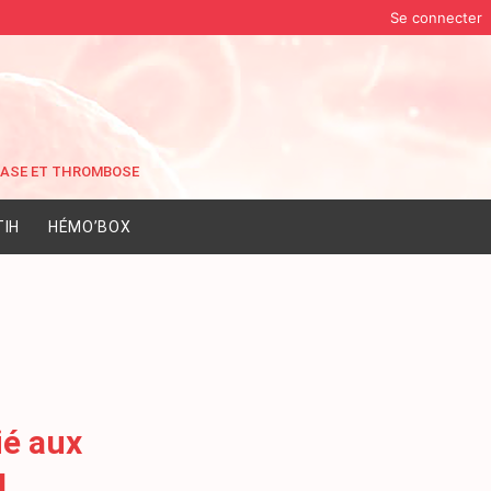
Se connecter
IH
HÉMO’BOX
ié aux
M