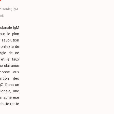
disorder
,
IgM
VAN
clonale IgM
sur le plan
l’évolution
contexte de
logie de ce
 et le taux
e clairance
éponse aux
ention des
gG. Dans un
lonale, une
asmaphérèse
echute reste