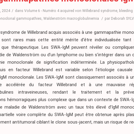
/
, 2024
dans
Volume 6 - Numéro 4
acquired von Willebrand syndrome
,
bleeding 
/
noclonal gammopathies
,
Waldenström macroglobulinemia
par
Deborah SYL
 syndrome de Willebrand acquis associés à une gammapathie mono
sont rares mais cette entité mérite d’être individualisée tant 
e que thérapeutique. Les SWA-IgM peuvent révéler ou compliquer 
die de Waldenström ou d’un lymphome ou bien s’intégrer dans un 
e monoclonale de signification indéterminée. La physiopatho
quis en facteur Willebrand est variable selon l’étiologie causale
d’IgM monoclonale. Les SWA-IgM sont classiquement associés à un
ue accélérée du facteur Willebrand et à une mauvaise r
bulines intraveineuses, rendant le traitement et la prév
ons hémorragiques plus complexe que dans un contexte de SWA-I
e maladie de Waldenström avec un taux très élevé d’IgM monoc
partielle voire complète du SWA-IgM peut être obtenue après pl
ement antitumoral ciblant le clone sous-jacent, mais un risque de r