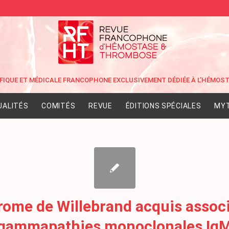
UALITÉS
COMITÉS
REVUE
ÉDITIONS SPÉCIALES
MYT
ome de Willebrand acquis assoc
gammapathies monoclonales Ig