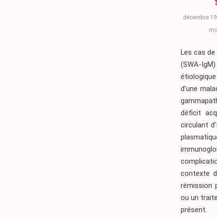
décembre 19
mo
Les cas de
(SWA-IgM) 
étiologiqu
d’une mala
gammapathi
déficit ac
circulant 
plasmatiq
immunoglo
complicati
contexte d
rémission 
ou un trait
présent.