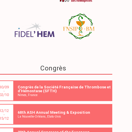
Congrès
30/09
Congrès de la Société Française de Thrombose et
-
d’Hémostase (SFTH)
02/10
Nîmes, France
12/12
68th ASH Annual Meeting & Exposition
-
La Nouvelle-Orléans, Etats-Unis
15/12