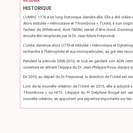
RÉSUMÉ
HISTORIQUE
L’UMRS 1176 a un long historique derrière elle. Elle a été créé
Alors intitulée « Hémostase et Thrombose », l’Unité, à son origin
facteur de Willebrand, dont l’ADNc venait d’être cloné. Dominiqu
ensuite été remplacée par le Dr Jean-Marie Freyssinet.
L’Unité, devenue alors U770 et intitulée « Hémostase et Dynamiqu
recherche à l’hémophilie et aux microparticules, au gré des recr
Pendant la période 2006-2010, et tout en gardant son ADN centr
ouverture en attirant l’équipe du Dr Jean-Philippe Rosa, équipe s
En 2010, au départ du Dr Freyssinet, la direction de l’Unité est re
Lors de la nouvelle création de l’Unité en 2015, elle a adopté 
Thrombose » ou HITh. L’équipe du Pr Delphine Borgel est venue
nouvelle création, en apportant une expertise importante sur les 