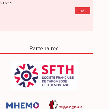
DITORIAL
DOSSIER
Lire +
Partenaires