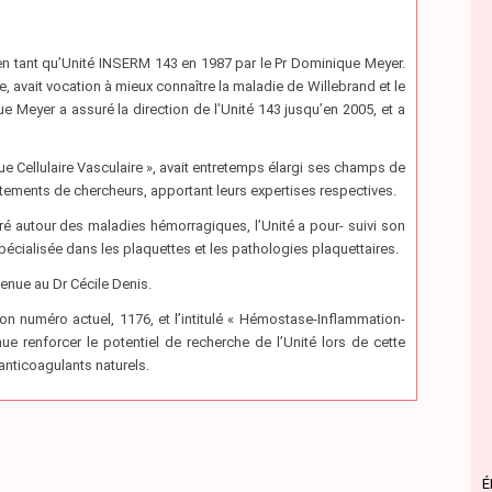
e en tant qu’Unité INSERM 143 en 1987 par le Pr Dominique Meyer.
e, avait vocation à mieux connaître la maladie de Willebrand et le
e Meyer a assuré la direction de l’Unité 143 jusqu’en 2005, et a
e Cellulaire Vasculaire », avait entretemps élargi ses champs de
utements de chercheurs, apportant leurs expertises respectives.
é autour des maladies hémorragiques, l’Unité a pour- suivi son
pécialisée dans les plaquettes et les pathologies plaquettaires.
venue au Dr Cécile Denis.
son numéro actuel, 1176, et l’intitulé « Hémostase-Inflammation-
 renforcer le potentiel de recherche de l’Unité lors de cette
anticoagulants naturels.
É