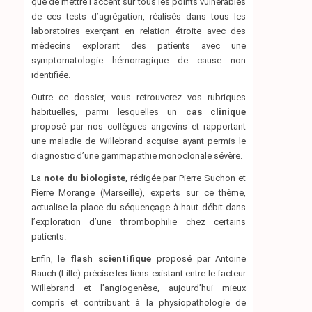
que de mettre l’accent sur tous les points vulnérables
de ces tests d’agrégation, réalisés dans tous les
laboratoires exerçant en relation étroite avec des
médecins explorant des patients avec une
symptomatologie hémorragique de cause non
identifiée.
Outre ce dossier, vous retrouverez vos rubriques
habituelles, parmi lesquelles un
cas clinique
proposé par nos collègues angevins et rapportant
une maladie de Willebrand acquise ayant permis le
diagnostic d’une gammapathie monoclonale sévère.
La
note du biologiste
, rédigée par Pierre Suchon et
Pierre Morange (Marseille), experts sur ce thème,
actualise la place du séquençage à haut débit dans
l’exploration d’une thrombophilie chez certains
patients.
Enfin, le
flash scientifique
proposé par Antoine
Rauch (Lille) précise les liens existant entre le facteur
Willebrand et l’angiogenèse, aujourd’hui mieux
compris et contribuant à la physiopathologie de