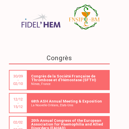
Congrès
30/09
Congrès de la Société Française de
-
Thrombose et d’Hémostase (SFTH)
02/10
Nîmes, France
12/12
68th ASH Annual Meeting & Exposition
-
La Nouvelle-Orléans, Etats-Unis
15/12
20th Annual Congress of the European
02/02
Association for Haemophilia and Allied
-
Disorders (EAHAD)