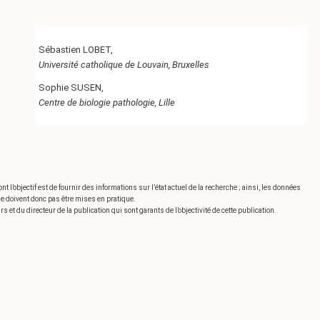
Sébastien LOBET,
Université catholique de Louvain, Bruxelles
Sophie SUSEN,
Centre de biologie pathologie, Lille
’objectif est de fournir des informations sur l’état actuel de la recherche ; ainsi, les données
ne doivent donc pas être mises en pratique.
 et du directeur de la publication qui sont garants de l’objectivité de cette publication.