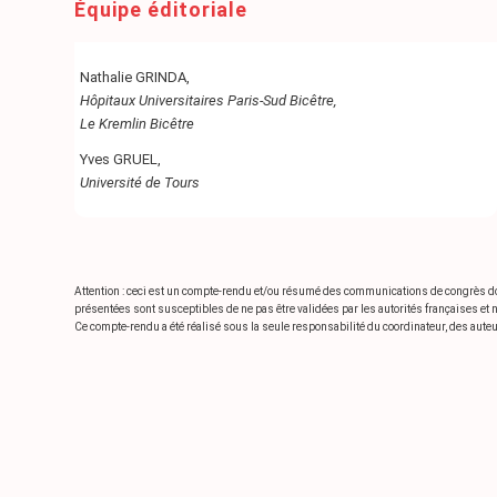
Équipe éditoriale
Nathalie GRINDA,
Hôpitaux Universitaires Paris-Sud Bicêtre,
Le Kremlin Bicêtre
Yves GRUEL,
Université de Tours
Attention : ceci est un compte-rendu et/ou résumé des communications de congrès dont l
présentées sont susceptibles de ne pas être validées par les autorités françaises et 
Ce compte-rendu a été réalisé sous la seule responsabilité du coordinateur, des auteurs