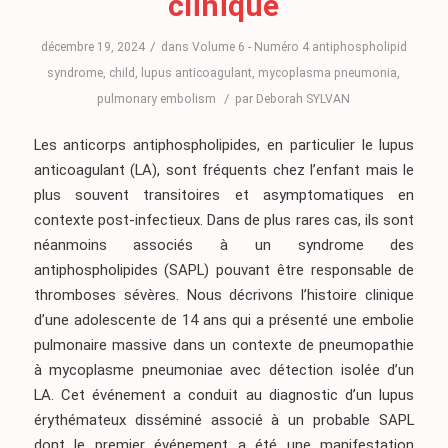
clinique
/
décembre 19, 2024
dans
Volume 6 - Numéro 4
antiphospholipid
syndrome
,
child
,
lupus anticoagulant
,
mycoplasma pneumonia
,
/
pulmonary embolism
par
Deborah SYLVAN
Les anticorps antiphospholipides, en particulier le lupus
anticoagulant (LA), sont fréquents chez l’enfant mais le
plus souvent transitoires et asymptomatiques en
contexte post-infectieux. Dans de plus rares cas, ils sont
néanmoins associés à un syndrome des
antiphospholipides (SAPL) pouvant être responsable de
thromboses sévères. Nous décrivons l’histoire clinique
d’une adolescente de 14 ans qui a présenté une embolie
pulmonaire massive dans un contexte de pneumopathie
à mycoplasme pneumoniae avec détection isolée d’un
LA. Cet événement a conduit au diagnostic d’un lupus
érythémateux disséminé associé à un probable SAPL
dont le premier événement a été une manifestation