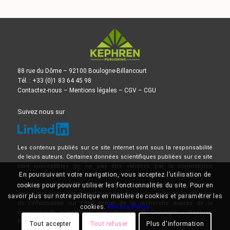
88 rue du Dôme – 92100 Boulogne-Billancourt
Tél. : +33 (0)1 83 64 45 98
Contactez-nous
–
Mentions légales
–
CGV
–
CGU
Suivez nous sur
Les contenus publiés sur ce site internet sont sous la responsabilité
de leurs auteurs. Certaines données scientifiques publiées sur ce site
sont susceptibles de ne pas être validées par la commission
En poursuivant votre navigation, vous acceptez l’utilisation de
d’Autorisation de Mise sur le Marché, et ne doivent donc pas être
mises en pratique. Elles doivent être lues et comprises avec le plus
cookies pour pouvoir utiliser les fonctionnalités du site. Pour en
grand discernement et sont données dans leur cadre de la diffusion
savoir plus sur notre politique en matière de cookies et paramétrer les
de l’information sur l’état actuel de la recherche auprès de la
cookies.
Privacy Policy
communauté scientifique internationale. © Copyright – Kephren
Publishing
Tout accepter
Tout refuser
Plus d'information