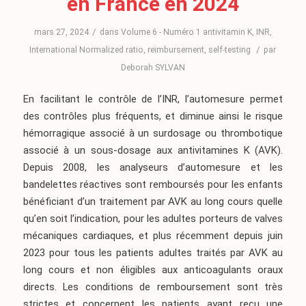
en France en 2024
/
mars 27, 2024
dans
Volume 6 - Numéro 1
antivitamin K
,
INR
,
/
International Normalized ratio
,
reimbursement
,
self-testing
par
Deborah SYLVAN
En facilitant le contrôle de l’INR, l’automesure permet
des contrôles plus fréquents, et diminue ainsi le risque
hémorragique associé à un surdosage ou thrombotique
associé à un sous-dosage aux antivitamines K (AVK).
Depuis 2008, les analyseurs d’automesure et les
bandelettes réactives sont remboursés pour les enfants
bénéficiant d’un traitement par AVK au long cours quelle
qu’en soit l’indication, pour les adultes porteurs de valves
mécaniques cardiaques, et plus récemment depuis juin
2023 pour tous les patients adultes traités par AVK au
long cours et non éligibles aux anticoagulants oraux
directs. Les conditions de remboursement sont très
strictes et concernent les patients ayant reçu une