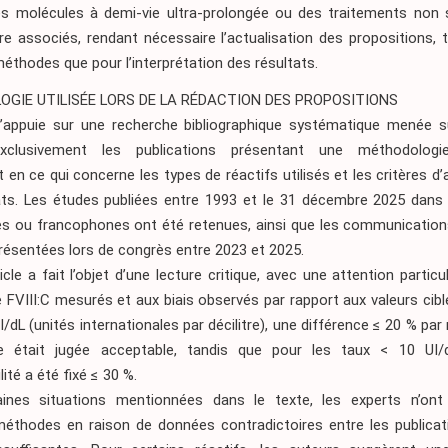
es molécules à demi-vie ultra-prolongée ou des traitements non s
e associés, rendant nécessaire l’actualisation des propositions, 
éthodes que pour l’interprétation des résultats.
GIE UTILISÉE LORS DE LA RÉDACTION DES PROPOSITIONS
’appuie sur une recherche bibliographique systématique menée 
exclusivement les publications présentant une méthodologie 
n ce qui concerne les types de réactifs utilisés et les critères d
ats. Les études publiées entre 1993 et le 31 décembre 2025 dans
s ou francophones ont été retenues, ainsi que les communication
résentées lors de congrès entre 2023 et 2025.
cle a fait l’objet d’une lecture critique, avec une attention particu
 FVIII:C mesurés et aux biais observés par rapport aux valeurs cibl
I/dL (unités internationales par décilitre), une différence ≤ 20 % par 
le était jugée acceptable, tandis que pour les taux < 10 UI/d
ité a été fixé ≤ 30 %.
ines situations mentionnées dans le texte, les experts n’ont
méthodes en raison de données contradictoires entre les publicat