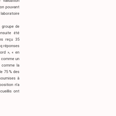
 validation
son pouvant
laboratoire
n groupe de
nsuite été
ns reçu 35
inq réponses
ord », « en
ée comme un
ie comme la
de 75 % des
 soumises à
osition n’a
ueillis ont