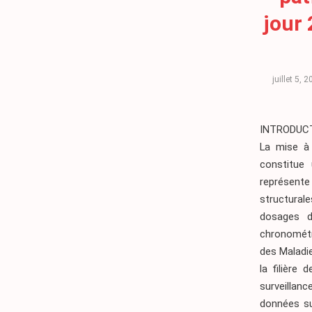
jour
juillet 5, 
INTRODUC
La mise à 
constitue
représente 
structural
dosages d’
chronométr
des Maladi
la filière
surveillan
données su