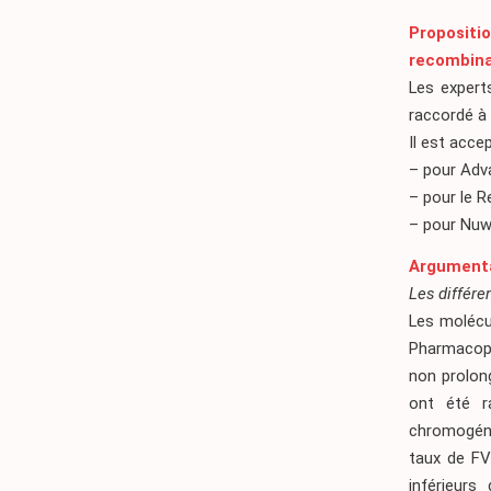
Propositi
recombina
Les expert
raccordé à 
Il est acce
– pour Adva
– pour le R
– pour Nuw
Argument
Les différe
Les molécu
Pharmacopé
non prolon
ont été r
chromogéni
taux de FV
inférieur