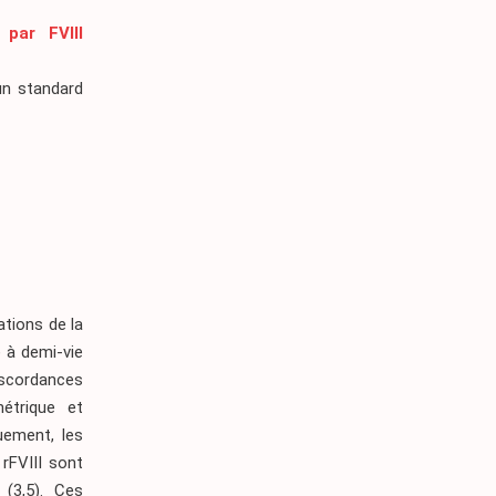
 par FVIII
un standard
ions de la
 à demi-vie
iscordances
étrique et
uement, les
rFVIII sont
e
(3,5)
. Ces