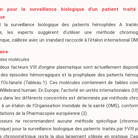
on pour la surveillance biologique d’un patient traité
ue
 la surveillance biologique des patients hémophiles A traité
ue, les experts suggèrent d’utiliser une méthode chromo
que, calibrée avec un standard raccordé à l’étalon international OM
aire
ntes molécules
deux facteurs VIII d’origine plasmatique sont actuellement disponi
 des épisodes hémorragiques et la prophylaxie des patients hémoph
 l’Octanate
(Tableau 1)
. Ces molécules contiennent de faibles con
Willebrand humain. En Europe, l’activité en unités internationales (UI
nu dans les différents concentrés est déterminée par méthode ch
t à un étalon de l’Organisation mondiale de la santé (OMS), confo
ations de la Pharmacopée européenne
(2)
.
isseurs ne recommandent aucune méthode spécifique (chromo
que) pour la surveillance biologique des patients traités par FVIII 
 chronométrique reste la plus largement utilisée en pratique. Cep