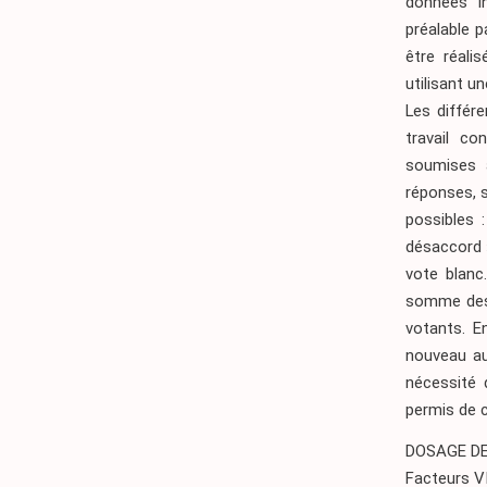
données in
préalable 
être réali
utilisant u
Les différ
travail c
soumises 
réponses, s
possibles 
désaccord 
vote blanc
somme des 
votants. E
nouveau au
nécessité 
permis de c
DOSAGE DE
Facteurs V