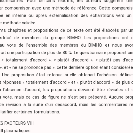
suffisantes. Pour certains réactifs, les auteurs suggèrent une
par comparaison avec une méthode de référence. Cette comparai
sée en interne ou après externalisation des échantillons vers un 
ne méthode validée.
ents chapitres et propositions de ce texte ont été élaborés par u
onstitué de membres du groupe BIMHO. Les propositions ont e
au vote de l’ensemble des membres du BIMHO, et nous avo
oit une participation de plus de 80 %. Le questionnaire proposait c
: « totalement d’accord », « plutôt d’accord », « plutôt pas d’acc
», et « ne se prononce pas », cette dernière option étant considér
. Une proposition était retenue si elle obtenait l’adhésion, défin
réponses « totalement d’accord » et « plutôt d’accord », de plus 
n l’absence d’accord, les propositions devaient être révisées et
 vote, mais ce cas de figure ne s’est pas présenté. Aucune prop
de révision à la suite d’un désaccord, mais les commentaires rec
larifier certaines formulations.
S FACTEURS VIII
III plasmatiques