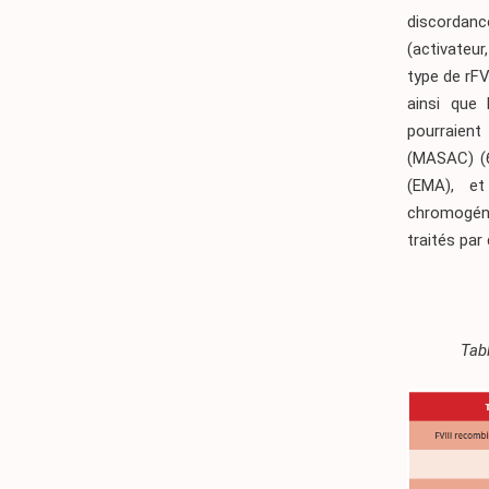
discordanc
(activateur
type de rFV
ainsi que 
pourraient 
(MASAC)
(
(EMA), et
chromogéni
traités pa
Tabl