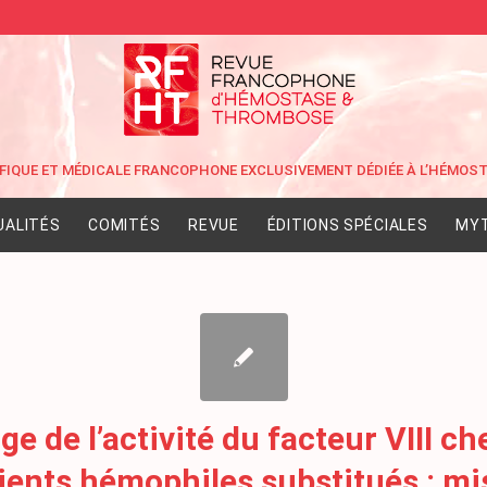
UALITÉS
COMITÉS
REVUE
ÉDITIONS SPÉCIALES
MYT
e de l’activité du facteur VIII ch
ients hémophiles substitués : mi