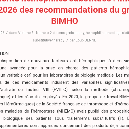
 2026 des recommandations du g
BIMHO
/
2026
dans
Volume 8 - Numéro 2
chromogenic assay
,
hemophilia
,
one stage clot
/
substitutive therapy
par
Loup BENNE
TION
disposition de nouveaux facteurs anti-hémophiliques à demi-vi
 une avancée pour la prise en charge des patients hémophil
un véritable défi pour les laboratoires de biologie médicale. Les m
es de ces médicaments induisent des variabilités significativ
activité du facteur VIII (FVIII:C), selon la méthode (chrom
ique) et les réactifs employés. En 2020, le groupe de travail BIMH
es HémOrragiques) de la Société française de thrombose et d’hémo
 des maladies de l’hémostase (MHEMO) avait publié des propositi
ce biologique des patients sous traitements substitutifs
(1)
. 
pplémentaires sont apparues concernant des produits déjà comm