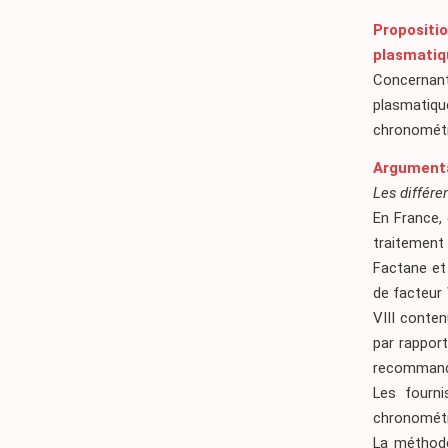
Propositi
plasmatiq
Concernant
plasmatiq
chronométri
Argument
Les différe
En France, 
traitement
Factane et
de facteur 
VIII conte
par rappor
recommand
Les fourn
chronométri
La méthode