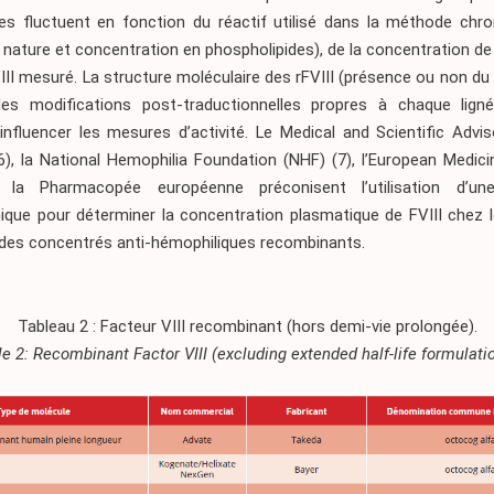
es fluctuent en fonction du réactif utilisé dans la méthode chr
, nature et concentration en phospholipides), de la concentration de 
III mesuré. La structure moléculaire des rFVIII (présence ou non d
les modifications post-traductionnelles propres à chaque lignée
influencer les mesures d’activité. Le Medical and Scientific Advi
6)
, la National Hemophilia Foundation (NHF)
(7)
, l’European Medic
 la Pharmacopée européenne préconisent l’utilisation d’u
que pour déterminer la concentration plasmatique de FVIII chez l
r des concentrés anti-hémophiliques recombinants.
Tableau 2 : Facteur VIII recombinant (hors demi-vie prolongée).
e 2: Recombinant Factor VIII (excluding extended half-life formulati