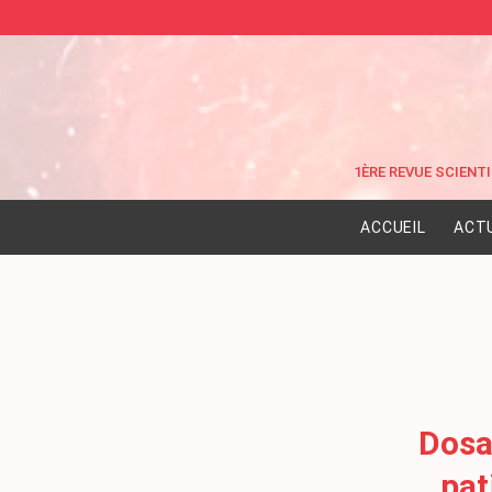
ACCUEIL
ACT
Dosag
pat