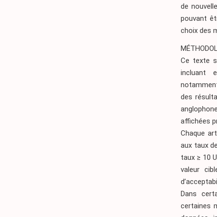
de nouvell
pouvant êtr
choix des m
MÉTHODOLO
Ce texte s
incluant 
notamment e
des résult
anglophone
affichées p
Chaque arti
aux taux de
taux ≥ 10 U
valeur cib
d’acceptabil
Dans certa
certaines 