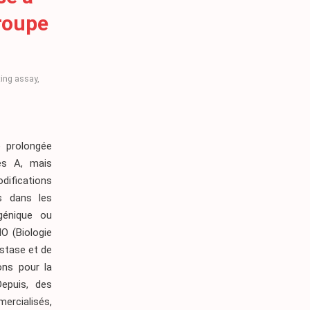
roupe
ting assay
,
e prolongée
es A, mais
odifications
es dans les
ogénique ou
O (Biologie
stase et de
ons pour la
Depuis, des
ercialisés,