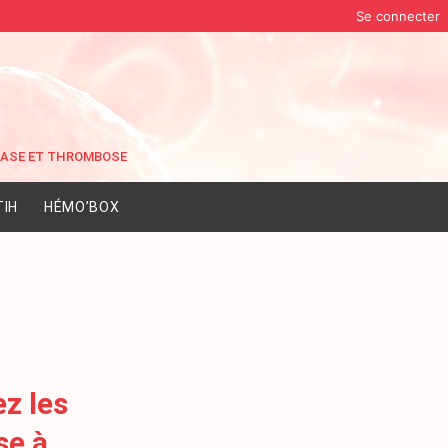
Se connecter
IH
HÉMO’BOX
ez les
se à