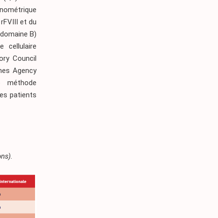
onométrique
rFVIII et du
u domaine B)
 cellulaire
sory Council
ines Agency
ne méthode
es patients
ons).