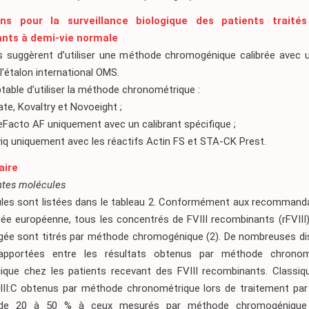
ons pour la surveillance biologique des patients traités
nts à demi-vie normale
s suggèrent d’utiliser une méthode chromogénique calibrée avec 
l’étalon international OMS.
ptable d’utiliser la méthode chronométrique :
te, Kovaltry et Novoeight ;
eFacto AF uniquement avec un calibrant spécifique ;
iq uniquement avec les réactifs Actin FS et STA-CK Prest.
aire
ntes molécules
les sont listées dans le
tableau 2
. Conformément aux recommandat
e européenne, tous les concentrés de FVIII recombinants (rFVIII)
gée sont titrés par méthode chromogénique
(2)
. De nombreuses d
apportées entre les résultats obtenus par méthode chronom
que chez les patients recevant des FVIII recombinants. Classiq
III:C obtenus par méthode chronométrique lors de traitement par 
s de 20 à 50 % à ceux mesurés par méthode chromogéniqu