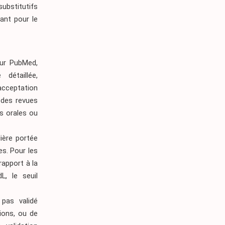
ubstitutifs
tant pour le
sur PubMed,
détaillée,
’acceptation
 des revues
s orales ou
lière portée
es. Pour les
rapport à la
L, le seuil
 pas validé
ions, ou de