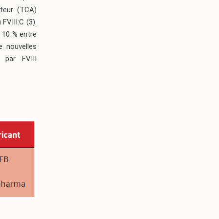
ateur (TCA)
 FVIII:C
(3)
.
à 10 % entre
e nouvelles
s par FVIII