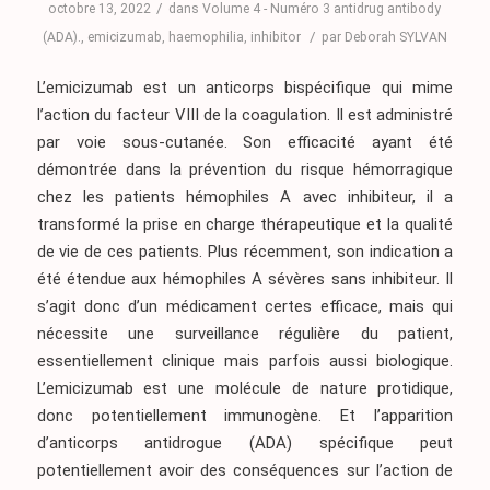
/
octobre 13, 2022
dans
Volume 4 - Numéro 3
antidrug antibody
/
(ADA).
,
emicizumab
,
haemophilia
,
inhibitor
par
Deborah SYLVAN
L’emicizumab est un anticorps bispécifique qui mime
l’action du facteur VIII de la coagulation. Il est administré
par voie sous-cutanée. Son efficacité ayant été
démontrée dans la prévention du risque hémorragique
chez les patients hémophiles A avec inhibiteur, il a
transformé la prise en charge thérapeutique et la qualité
de vie de ces patients. Plus récemment, son indication a
été étendue aux hémophiles A sévères sans inhibiteur. Il
s’agit donc d’un médicament certes efficace, mais qui
nécessite une surveillance régulière du patient,
essentiellement clinique mais parfois aussi biologique.
L’emicizumab est une molécule de nature protidique,
donc potentiellement immunogène. Et l’apparition
d’anticorps antidrogue (ADA) spécifique peut
potentiellement avoir des conséquences sur l’action de