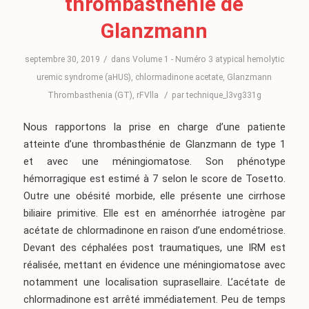
thrombasthénie de
Glanzmann
/
septembre 30, 2019
dans
Volume 1 - Numéro 3
atypical hemolytic
uremic syndrome (aHUS)
,
chlormadinone acetate
,
Glanzmann
/
Thrombasthenia (GT)
,
rFVlla
par
technique_l3vg331g
Nous rapportons la prise en charge d’une patiente
atteinte d’une thrombasthénie de Glanzmann de type 1
et avec une méningiomatose. Son phénotype
hémorragique est estimé à 7 selon le score de Tosetto.
Outre une obésité morbide, elle présente une cirrhose
biliaire primitive. Elle est en aménorrhée iatrogène par
acétate de chlormadinone en raison d’une endométriose.
Devant des céphalées post traumatiques, une IRM est
réalisée, mettant en évidence une méningiomatose avec
notamment une localisation suprasellaire. L’acétate de
chlormadinone est arrêté immédiatement. Peu de temps