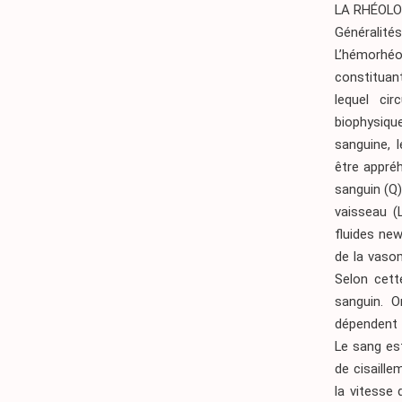
LA RHÉOLO
Généralité
L’hémorhéo
constituan
lequel cir
biophysiqu
sanguine, 
être appréh
sanguin (Q)
vaisseau (L
fluides new
de la vasom
Selon cette
sanguin. O
dépendent 
Le sang est
de cisaille
la vitesse 