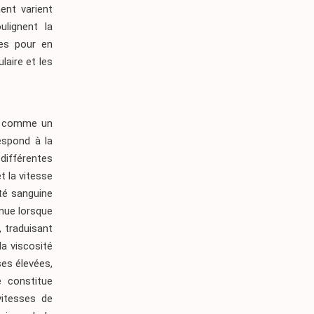
ent varient
ulignent la
ues pour en
aire et les
ît comme un
espond à la
 différentes
t la vitesse
ité sanguine
inue lorsque
, traduisant
la viscosité
ses élevées,
e constitue
vitesses de