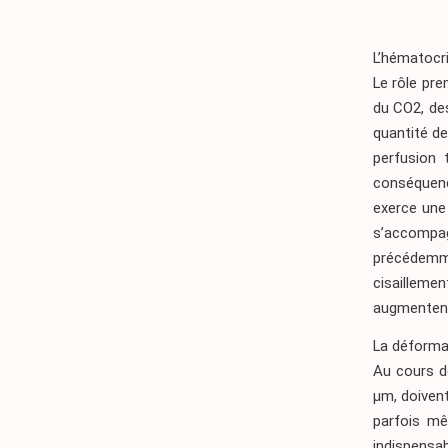
L’hématocr
Le rôle pre
du CO2, des
quantité de
perfusion 
conséquenc
exerce une
s’accompa
précédemm
cisailleme
augmenten
La déformab
Au cours de
μm, doivent
parfois mê
indispensab