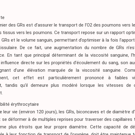
ite
mier des GRs est d’assurer le transport de l’O2 des poumons vers le
 tissus vers les poumons. Ce transport repose sur un rapport opti
 GRs et le volume sanguin, permettant d’optimiser à la fois l’apport
tissulaire. De ce fait, une augmentation du nombre de GRs n’e
e. En tant que principal déterminant de la viscosité sanguine, l’
 influence directe sur les propriétés d’écoulement du sang, son a
gnant d’une élévation marquée de la viscosité sanguine. Co
ent, cet effet est particulièrement prononcé à faibles v
nt, tandis qu’il demeure plus modéré lorsque les vitesses de c
t.
ilité érythrocytaire
 leur vie (environ 120 jours), les GRs, biconcaves et de diamètre d
 se déformer à de multiples reprises pour traverser des capillaires t
me plus étroits que leur propre diamètre. Cette capacité de déf
le à leur fonction de transport de l’oxygène, doit être maintenue 