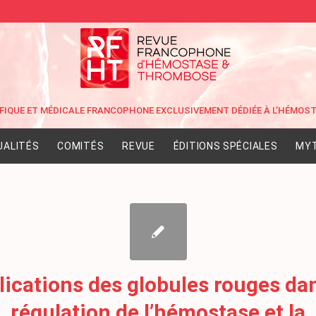
UALITÉS
COMITÉS
REVUE
ÉDITIONS SPÉCIALES
MYT
lications des globules rouges dan
régulation de l’hémostase et la