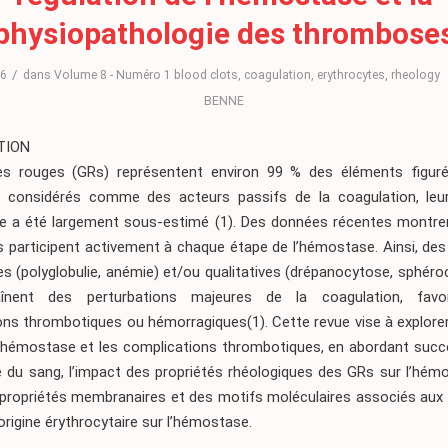
physiopathologie des thrombose
/
26
dans
Volume 8 - Numéro 1
blood clots
,
coagulation
,
erythrocytes
,
rheology
BENNE
TION
es rouges (GRs) représentent environ 99 % des éléments figur
considérés comme des acteurs passifs de la coagulation, leu
e a été largement sous-estimé
(1)
. Des données récentes montre
 participent activement à chaque étape de l’hémostase. Ainsi, des
es (polyglobulie, anémie) et/ou qualitatives (drépanocytose, sphér
înent des perturbations majeures de la coagulation, favo
ons thrombotiques ou hémorragiques
(1)
. Cette revue vise à explorer
’hémostase et les complications thrombotiques, en abordant suc
e du sang, l’impact des propriétés rhéologiques des GRs sur l’hém
s propriétés membranaires et des motifs moléculaires associés a
rigine érythrocytaire sur l’hémostase.