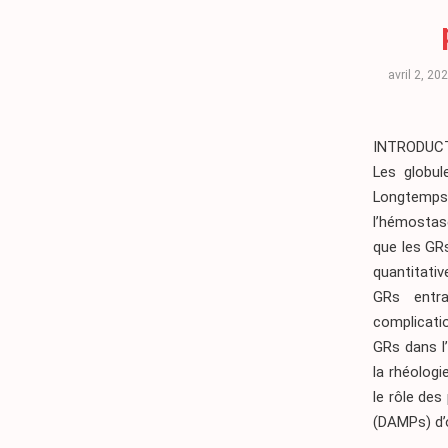
avril 2, 20
INTRODUC
Les globul
Longtemps 
l’hémostas
que les GRs
quantitativ
GRs entra
complicati
GRs dans l
la rhéologi
le rôle de
(DAMPs) d’o