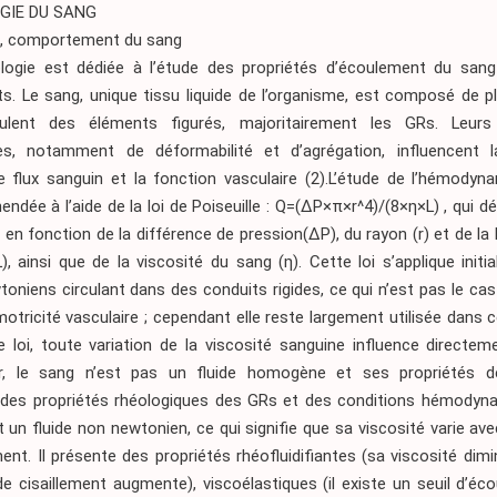
GIE DU SANG
s, comportement du sang
logie est dédiée à l’étude des propriétés d’écoulement du san
ts. Le sang, unique tissu liquide de l’organisme, est composé de 
culent des éléments figurés, majoritairement les GRs. Leurs
es, notamment de déformabilité et d’agrégation, influencent l
le flux sanguin et la fonction vasculaire
(2)
.L’étude de l’hémodyn
endée à l’aide de la loi de Poiseuille : Q=(ΔP×π×r^4)/(8×η×L) , qui déc
 en fonction de la différence de pression(ΔP), du rayon (r) et de la
), ainsi que de la viscosité du sang (η). Cette loi s’applique init
toniens circulant dans des conduits rigides, ce qui n’est pas le ca
otricité vasculaire ; cependant elle reste largement utilisée dans 
 loi, toute variation de la viscosité sanguine influence directem
r, le sang n’est pas un fluide homogène et ses propriétés d
des propriétés rhéologiques des GRs et des conditions hémody
 un fluide non newtonien, ce qui signifie que sa viscosité varie ave
ment. Il présente des propriétés rhéofluidifiantes (sa viscosité dim
de cisaillement augmente), viscoélastiques (il existe un seuil d’é