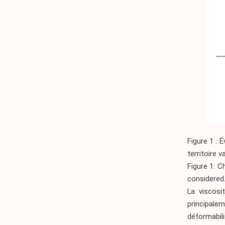
Figure 1 : 
territoire v
Figure 1: C
considered
La viscosi
principalem
déformabili