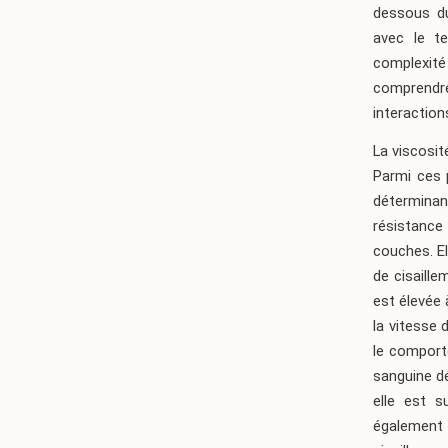
dessous du
avec le te
complexité
comprendre
interaction
La viscosit
Parmi ces 
déterminan
résistance 
couches. El
de cisaille
est élevée 
la vitesse 
le comport
sanguine dé
elle est s
également 