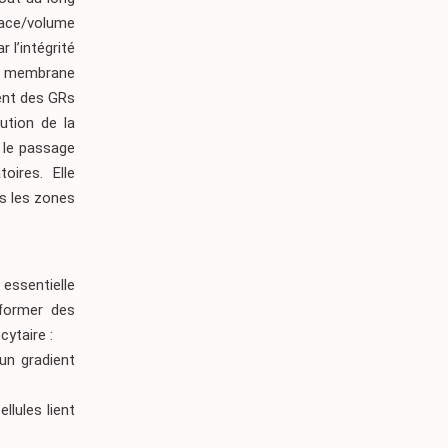
rface/volume
 l’intégrité
 la membrane
ment des GRs
ution de la
e le passage
oires. Elle
s les zones
 essentielle
 former des
cytaire :
un gradient
llules lient