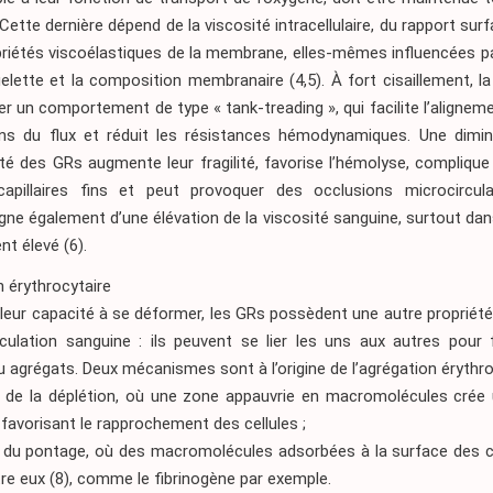
. Cette dernière dépend de la viscosité intracellulaire, du rapport su
riétés viscoélastiques de la membrane, elles-mêmes influencées par
elette et la composition membranaire
(4,5)
. À fort cisaillement,
r un comportement de type « tank-treading », qui facilite l’aligne
ns du flux et réduit les résistances hémodynamiques. Une dimin
té des GRs augmente leur fragilité, favorise l’hémolyse, compliqu
apillaires fins et peut provoquer des occlusions microcirculat
ne également d’une élévation de la viscosité sanguine, surtout dan
ent élevé
(6)
.
n érythrocytaire
leur capacité à se déformer, les GRs possèdent une autre propriété
rculation sanguine : ils peuvent se lier les uns aux autres pour
u agrégats. Deux mécanismes sont à l’origine de l’agrégation érythro
ie de la déplétion, où une zone appauvrie en macromolécules crée 
avorisant le rapprochement des cellules ;
e du pontage, où des macromolécules adsorbées à la surface des ce
tre eux
(8)
, comme le fibrinogène par exemple.