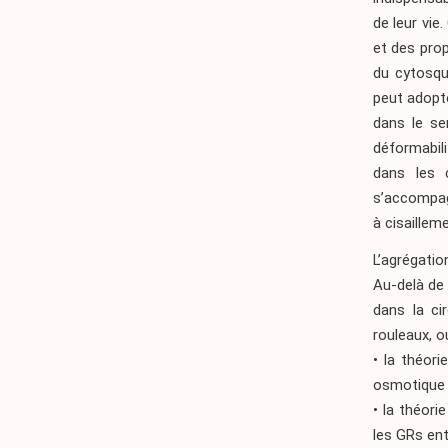
de leur vie
et des prop
du cytosqu
peut adopte
dans le se
déformabili
dans les c
s’accompag
à cisaillem
L’agrégatio
Au-delà de 
dans la ci
rouleaux, o
• la théor
osmotique f
• la théori
les GRs en