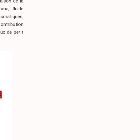
raison de la
sma, fluide
smatiques,
contribution
aux de petit