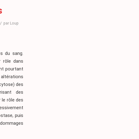
s
/
par
Loup
és du sang.
r rôle dans
nt pourtant
 altérations
ocytose) des
risant des
 le rôle des
cessivement
ostase, puis
ux dommages