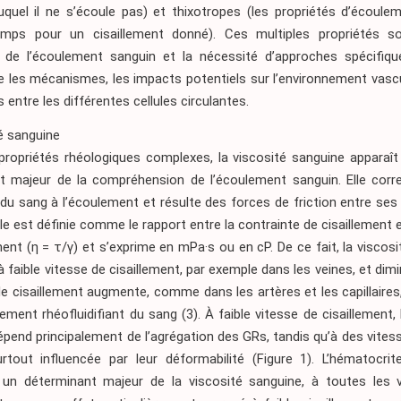
quel il ne s’écoule pas) et thixotropes (les propriétés d’écoulem
mps pour un cisaillement donné). Ces multiples propriétés so
 de l’écoulement sanguin et la nécessité d’approches spécifiq
 les mécanismes, les impacts potentiels sur l’environnement vascul
s entre les différentes cellules circulantes.
é sanguine
propriétés rhéologiques complexes, la viscosité sanguine appara
t majeur de la compréhension de l’écoulement sanguin. Elle corr
du sang à l’écoulement et résulte des forces de friction entre ses
le est définie comme le rapport entre la contrainte de cisaillement e
ment (η = τ/γ) et s’exprime en mPa·s ou en cP. De ce fait, la viscos
à faible vitesse de cisaillement, par exemple dans les veines, et dim
de cisaillement augmente, comme dans les artères et les capillaires
ement rhéofluidifiant du sang
(3)
. À faible vitesse de cisaillement, 
pend principalement de l’agrégation des GRs, tandis qu’à des vites
urtout influencée par leur déformabilité
(Figure 1)
. L’hématocrit
un déterminant majeur de la viscosité sanguine, à toutes les 