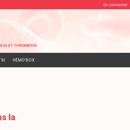
Se connecter
IH
HÉMO’BOX
s la