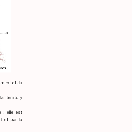
lement et du
ar territory
 ; elle est
nt et par la