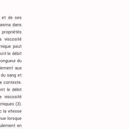
g et de ses
plasma dans
 propriétés
a viscosité
amique peut
rit le débit
 longueur du
ialement aux
s du sang et
ce contexte.
ent le débit
e viscosité
namiques
(3)
.
c la vitesse
inue lorsque
coulement en