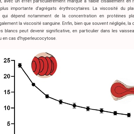
t, avec un effet particulièrement marqué à faible cisaillement en 
plus importante d’agrégats érythrocytaires. La viscosité du pla
, qui dépend notamment de la concentration en protéines pla
galement la viscosité sanguine. Enfin, bien que souvent négligée, la 
s blancs peut devenir significative, en particulier dans les vaisse
u en cas d’hyperleucocytose.