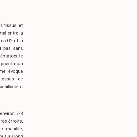
s tissus, et
mal entre la
 en O2 et la
st pas sans
hématocrite
ugmentation
mme évoqué
itesses de
isaillement
’environ 7-8
rès étroits,
ormabilité,
tout au long