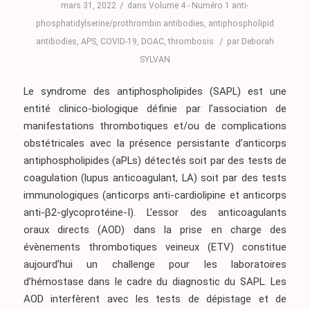
/
mars 31, 2022
dans
Volume 4 - Numéro 1
anti-
phosphatidylserine/prothrombin antibodies
,
antiphospholipid
/
antibodies
,
APS
,
COVID-19
,
DOAC
,
thrombosis
par
Deborah
SYLVAN
Le syndrome des antiphospholipides (SAPL) est une
entité clinico-biologique définie par l’association de
manifestations thrombotiques et/ou de complications
obstétricales avec la présence persistante d’anticorps
antiphospholipides (aPLs) détectés soit par des tests de
coagulation (lupus anticoagulant, LA) soit par des tests
immunologiques (anticorps anti-cardiolipine et anticorps
anti-β2-glycoprotéine-I). L’essor des anticoagulants
oraux directs (AOD) dans la prise en charge des
évènements thrombotiques veineux (ETV) constitue
aujourd’hui un challenge pour les laboratoires
d’hémostase dans le cadre du diagnostic du SAPL. Les
AOD interfèrent avec les tests de dépistage et de