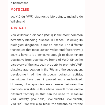
d’hémostase.
MOTS CLÉS
activité du VWF, diagnostic biologique, maladie de
Willebrand
ABSTRACT
Von Willebrand disease (VWD) is the most common
hereditary bleeding disease in France. However, its
biological diagnosis is not so simple. The different
techniques that measure von Willebrand factor (VWF)
activity have to be sensitive enough to discriminate
qualitative from quantitative forms of VWD. Since the
discovery of the ristocetin property to promote VWF-
platelets aggregation in the 70s and the subsequent
development of the ristocetin cofactor activity,
techniques have been improved and standardized.
However, discrepancies may remain between the
methods available. In this article, we will focus on the
different techniques that can be used to measure
VWF activity (VWF:RCo, VWF:GPIbM, VWF:GPIbR,
VWF:Ab). We will also recall the thresholds for the