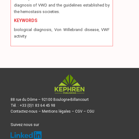
diagnosis of VWD and the guidelines established by
the hemostasis societies.
KEYWORDS
biological diagnosis, Von Willebrand disease, VWF
activity
88 rue du Dôme – 92100 Boulogne-Billancourt
Tél. : +33 (0)1 83 64 45 98
Contactez-nous
–
Mentions légales
–
CGV
–
CGU
Suivez nous sur