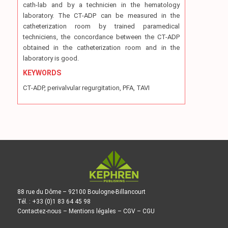
cath-lab and by a technicien in the hematology
laboratory. The CT-ADP can be measured in the
catheterization room by trained paramedical
techniciens, the concordance between the CT-ADP
obtained in the catheterization room and in the
laboratory is good.
KEYWORDS
CT-ADP, perivalvular regurgitation, PFA, TAVI
88 rue du Dôme – 92100 Boulogne-Billancourt
Tél. : +33 (0)1 83 64 45 98
Contactez-nous
–
Mentions légales
–
CGV
–
CGU