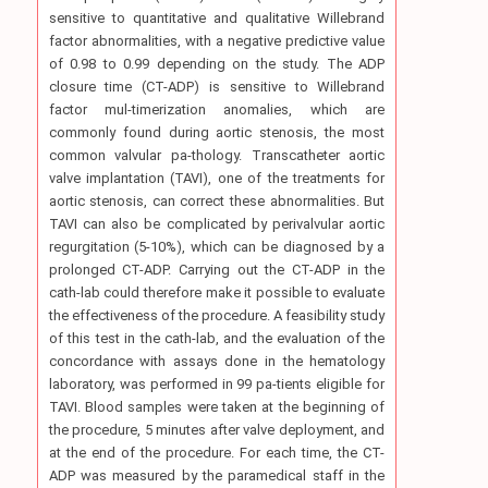
sensitive to quantitative and qualitative Willebrand
factor abnormalities, with a negative predictive value
of 0.98 to 0.99 depending on the study. The ADP
closure time (CT-ADP) is sensitive to Willebrand
factor mul-timerization anomalies, which are
commonly found during aortic stenosis, the most
common valvular pa-thology. Transcatheter aortic
valve implantation (TAVI), one of the treatments for
aortic stenosis, can correct these abnormalities. But
TAVI can also be complicated by perivalvular aortic
regurgitation (5-10%), which can be diagnosed by a
prolonged CT-ADP. Carrying out the CT-ADP in the
cath-lab could therefore make it possible to evaluate
the effectiveness of the procedure. A feasibility study
of this test in the cath-lab, and the evaluation of the
concordance with assays done in the hematology
laboratory, was performed in 99 pa-tients eligible for
TAVI. Blood samples were taken at the beginning of
the procedure, 5 minutes after valve deployment, and
at the end of the procedure. For each time, the CT-
ADP was measured by the paramedical staff in the