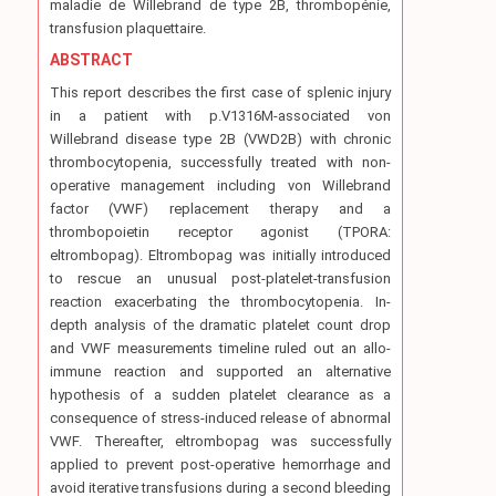
maladie de Willebrand de type 2B, thrombopénie,
transfusion plaquettaire.
ABSTRACT
This report describes the first case of splenic injury
in a patient with p.V1316M-associated von
Willebrand disease type 2B (VWD2B) with chronic
thrombocytopenia, successfully treated with non-
operative management including von Willebrand
factor (VWF) replacement therapy and a
thrombopoietin receptor agonist (TPORA:
eltrombopag). Eltrombopag was initially introduced
to rescue an unusual post-platelet-transfusion
reaction exacerbating the thrombocytopenia. In-
depth analysis of the dramatic platelet count drop
and VWF measurements timeline ruled out an allo-
immune reaction and supported an alternative
hypothesis of a sudden platelet clearance as a
consequence of stress-induced release of abnormal
VWF. Thereafter, eltrombopag was successfully
applied to prevent post-operative hemorrhage and
avoid iterative transfusions during a second bleeding