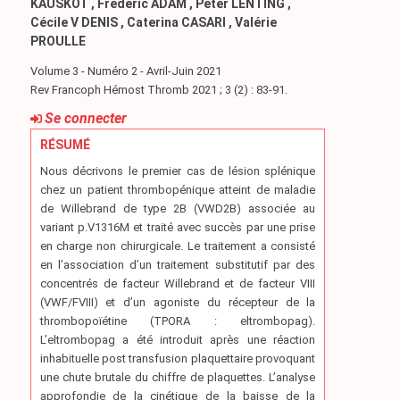
KAUSKOT , Frederic ADAM , Peter LENTING ,
Cécile V DENIS , Caterina CASARI , Valérie
PROULLE
Volume 3 - Numéro 2 - Avril-Juin 2021
Rev Francoph Hémost Thromb 2021 ; 3 (2) : 83-91.
Se connecter
RÉSUMÉ
Nous décrivons le premier cas de lésion splénique
chez un patient thrombopénique atteint de maladie
de Willebrand de type 2B (VWD2B) associée au
variant p.V1316M et traité avec succès par une prise
en charge non chirurgicale. Le traitement a consisté
en l’association d’un traitement substitutif par des
concentrés de facteur Willebrand et de facteur VIII
(VWF/FVIII) et d’un agoniste du récepteur de la
thrombopoïétine (TPORA : eltrombopag).
L’eltrombopag a été introduit après une réaction
inhabituelle post transfusion plaquettaire provoquant
une chute brutale du chiffre de plaquettes. L’analyse
approfondie de la cinétique de la baisse de la