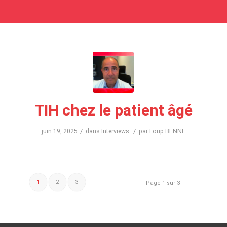
TIH chez le patient âgé
/
/
juin 19, 2025
dans
Interviews
par
Loup BENNE
1
2
3
Page 1 sur 3